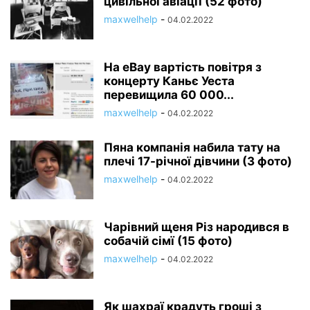
цивільної авіації (52 фото)
maxwelhelp
-
04.02.2022
На eBay вартість повітря з
концерту Каньє Уеста
перевищила 60 000...
maxwelhelp
-
04.02.2022
Пяна компанія набила тату на
плечі 17-річної дівчини (3 фото)
maxwelhelp
-
04.02.2022
Чарівний щеня Різ народився в
собачій сімї (15 фото)
maxwelhelp
-
04.02.2022
Як шахраї крадуть гроші з