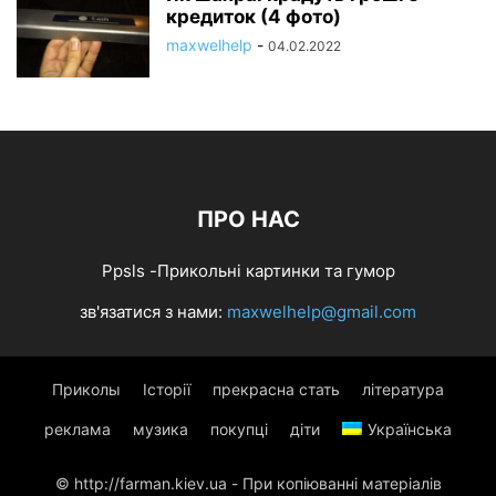
кредиток (4 фото)
maxwelhelp
-
04.02.2022
ПРО НАС
Ppsls -Прикольні картинки та гумор
зв'язатися з нами:
maxwelhelp@gmail.com
Приколы
Історії
прекрасна стать
література
реклама
музика
покупці
діти
Українська
© http://farman.kiev.ua - При копіюванні матеріалів