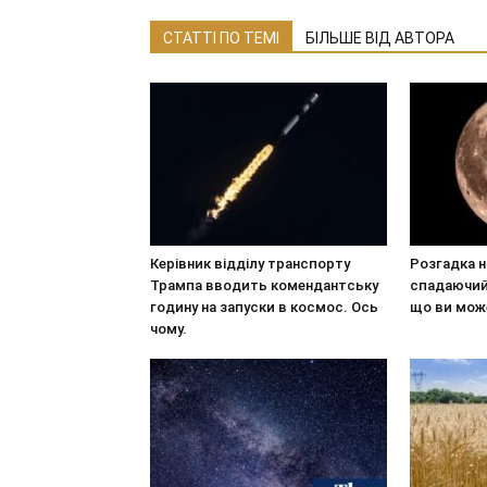
СТАТТІ ПО ТЕМІ
БІЛЬШЕ ВІД АВТОРА
Керівник відділу транспорту
Розгадка н
Трампа вводить комендантську
спадаючий 
годину на запуски в космос. Ось
що ви мож
чому.