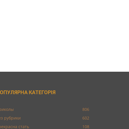
ОПУЛЯРНА КАТЕГОРІЯ
риколы
806
ез рубрики
602
рекрасна стать
108