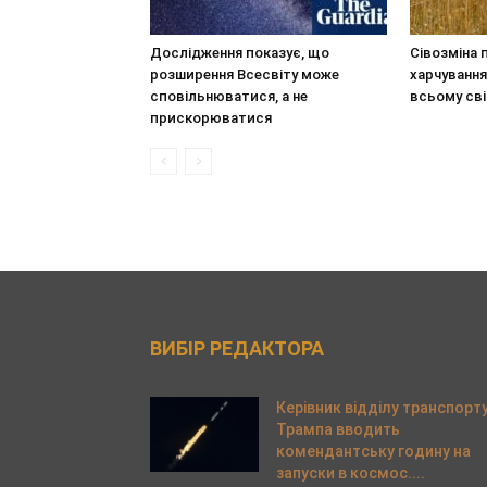
Дослідження показує, що
Сівозміна 
розширення Всесвіту може
харчування
сповільнюватися, а не
всьому сві
прискорюватися
ВИБІР РЕДАКТОРА
Керівник відділу транспорт
Трампа вводить
комендантську годину на
запуски в космос....