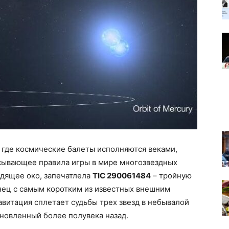
 где космические балеты исполняются веками,
сывающее правила игры в мире многозвездных
идящее око, запечатлела
TIC 290061484
– тройную
ец с самым коротким из известных внешним
авитация сплетает судьбы трех звезд в небывалой
ановленный более полувека назад.