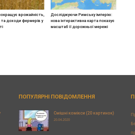
покращує врожайність,
Досліджуючи Римську імперію:
 та доходи фермерів у
нова інтерактивна карта показує
ті
масштаб її дорожньої мережі
ПОПУЛЯРНІ ПОВІДОМЛЕННЯ
П
у
Смішні комікси (20 картинок)
П
20.04.2020
Б
п