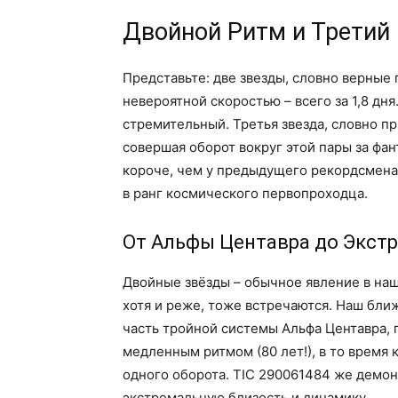
Двойной Ритм и Третий
Представьте: две звезды, словно верные 
невероятной скоростью – всего за 1,8 дн
стремительный. Третья звезда, словно пр
совершая оборот вокруг этой пары за фа
короче, чем у предыдущего рекордсмена 
в ранг космического первопроходца.
От Альфы Центавра до Экст
Двойные звёзды – обычное явление в наш
хотя и реже, тоже встречаются. Наш бли
часть тройной системы Альфа Центавра, г
медленным ритмом (80 лет!), в то время
одного оборота. TIC 290061484 же демон
экстремальную близость и динамику.