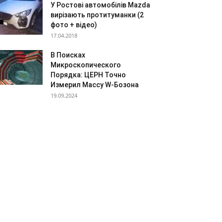
У Ростові автомобілів Mazda
вирізають протитуманки (2
фото + відео)
17.04.2018
В Поисках
Микроскопического
Порядка: ЦЕРН Точно
Измерил Массу W-Бозона
19.09.2024