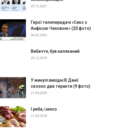
25.12.2021
Герої телепередачі «Секс з
Анфісою Чеховою» (20 фото)
04.02.2022
Вибачте, був наляканий
20.12.2019
У минулі вихідні В Данії
скоєно два теракти (9 фото)
21.04.2020
І риба, і мясо
21.04.2018