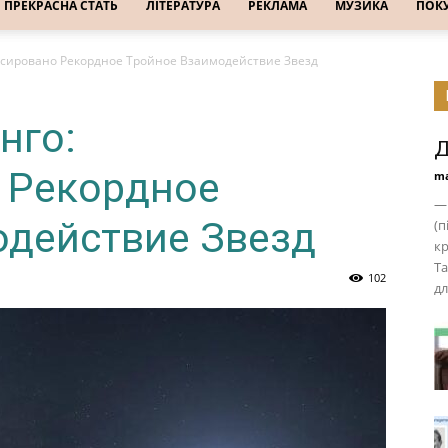
ПРЕКРАСНА СТАТЬ
ЛІТЕРАТУРА
РЕКЛАМА
МУЗИКА
ПОК
ксировано Рекордное Тройное Взаимодействие Звезд
нго:
Д
 Рекордное
ma
— 
одействие Звезд
(п
кр
Та
102
дл