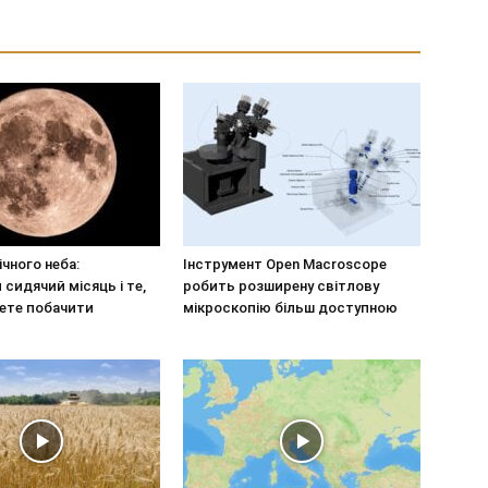
ічного неба:
Інструмент Open Macroscope
сидячий місяць і те,
робить розширену світлову
ете побачити
мікроскопію більш доступною