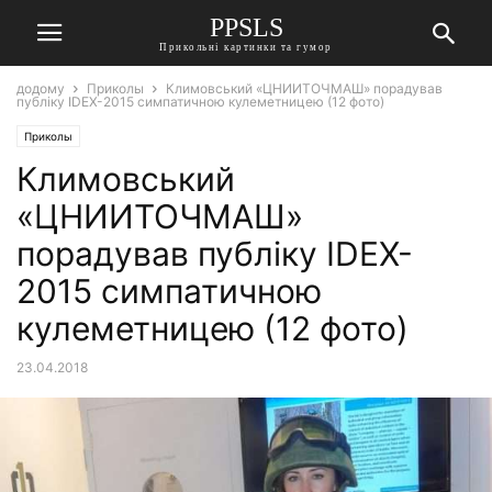
PPSLS
Прикольні картинки та гумор
додому
Приколы
Климовський «ЦНИИТОЧМАШ» порадував
публіку IDEX-2015 симпатичною кулеметницею (12 фото)
Приколы
Климовський
«ЦНИИТОЧМАШ»
порадував публіку IDEX-
2015 симпатичною
кулеметницею (12 фото)
23.04.2018