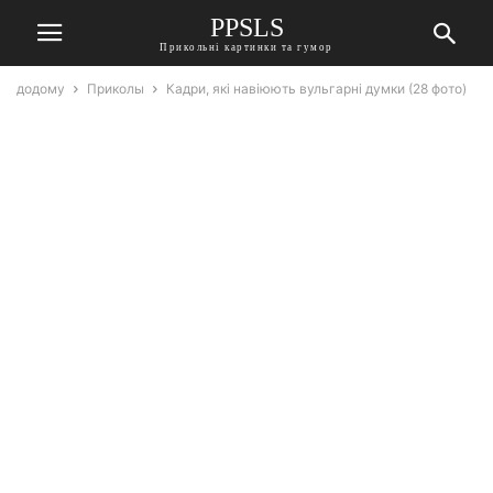
PPSLS
Прикольні картинки та гумор
додому
Приколы
Кадри, які навіюють вульгарні думки (28 фото)