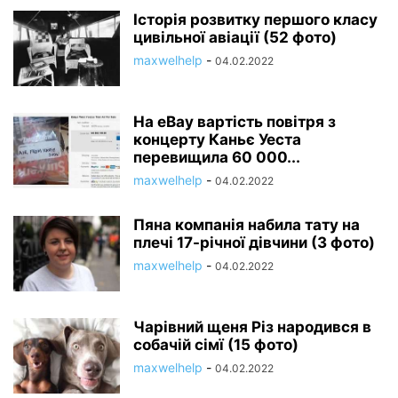
Історія розвитку першого класу
цивільної авіації (52 фото)
maxwelhelp
-
04.02.2022
На eBay вартість повітря з
концерту Каньє Уеста
перевищила 60 000...
maxwelhelp
-
04.02.2022
Пяна компанія набила тату на
плечі 17-річної дівчини (3 фото)
maxwelhelp
-
04.02.2022
Чарівний щеня Різ народився в
собачій сімї (15 фото)
maxwelhelp
-
04.02.2022