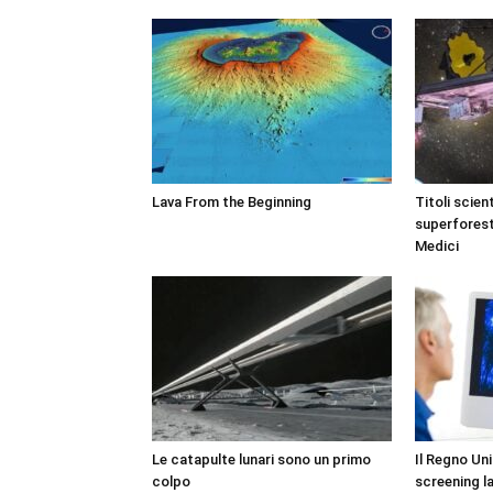
Lava From the Beginning
Titoli scien
superforest
Medici
Le catapulte lunari sono un primo
Il Regno Un
colpo
screening l