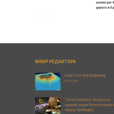
uomini per i
questo è il
ВИБІР РЕДАКТОРА
Lava From the Beginning
04.07.2026
Titoli scientifici: Stranezze
spaziali, superforeste cinesi 
veleno dei Medici