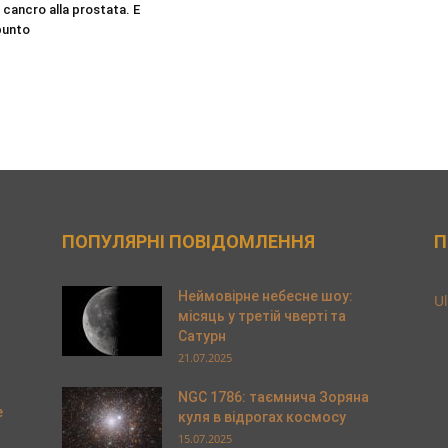
l cancro alla prostata. E
 punto
ПОПУЛЯРНІ ПОВІДОМЛЕННЯ
П
Неймовірне небесне шоу:
Ul
місяць у третій чверті та
Сатурн
21.07.2025
NGC 1786: таємнича Зоряна
e
куля в відрогах космосу
15.07.2025