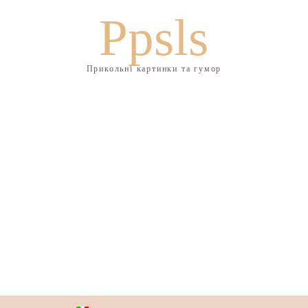
Ppsls
Прикольні картинки та гумор