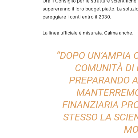
Ora il Consiglio per le strutture scientifich
supereranno il loro budget piatto. La solu
pareggiare i conti entro il 2030.
La linea ufficiale è misurata. Calma anche.
“DOPO UN’AMPIA 
COMUNITÀ DI 
PREPARANDO A
MANTERREMO 
FINANZIARIA P
STESSO LA SCIE
MO