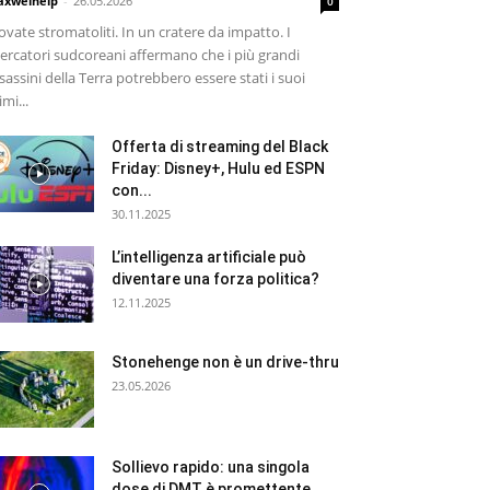
xwelhelp
-
26.05.2026
0
ovate stromatoliti. In un cratere da impatto. I
cercatori sudcoreani affermano che i più grandi
sassini della Terra potrebbero essere stati i suoi
imi...
Offerta di streaming del Black
Friday: Disney+, Hulu ed ESPN
con...
30.11.2025
L’intelligenza artificiale può
diventare una forza politica?
12.11.2025
Stonehenge non è un drive-thru
23.05.2026
Sollievo rapido: una singola
dose di DMT è promettente