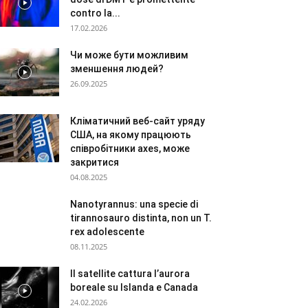
contro la...
17.02.2026
Чи може бути можливим
зменшення людей?
26.09.2025
Кліматичний веб-сайт уряду
США, на якому працюють
співробітники axes, може
закритися
04.08.2025
Nanotyrannus: una specie di
tirannosauro distinta, non un T.
rex adolescente
08.11.2025
Il satellite cattura l’aurora
boreale su Islanda e Canada
24.02.2026