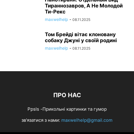
Тираннозавров, А Не Молодой
Ти-Рекс
maxwelhelp
-
08.11.2025
Том Брейді вітає клоновану
собаку Джуні у своїй родині
maxwelhelp
-
08.11.2025
ПРО НАС
Ppsls -Прикольні картинки та гумор
зв'язатися з нами:
maxwelhelp@gmail.com