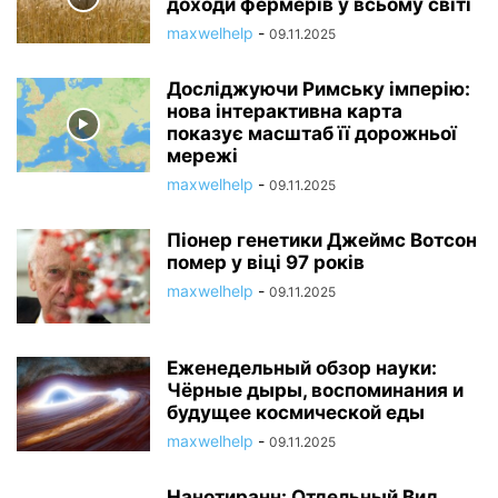
доходи фермерів у всьому світі
maxwelhelp
-
09.11.2025
Досліджуючи Римську імперію:
нова інтерактивна карта
показує масштаб її дорожньої
мережі
maxwelhelp
-
09.11.2025
Піонер генетики Джеймс Вотсон
помер у віці 97 років
maxwelhelp
-
09.11.2025
Еженедельный обзор науки:
Чёрные дыры, воспоминания и
будущее космической еды
maxwelhelp
-
09.11.2025
Нанотиранн: Отдельный Вид