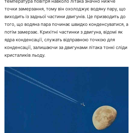
температура повітря навколо літака значно нижче
точки замерзання, тому він охолоджує водяну пару, що
виходить із задньої частини двигунів. Це призводить до
того, що водяна пара починає швидко конденсуватися, а
потім замерзає. Крихітні частинки з двигуна, відомі як
ядра конденсації, служать відправною точкою для
конденсації, залишаючи за двигунами літака тонкі сліди
кристаликів льоду.