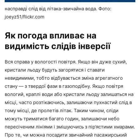
насправді слід від літака-звичайна вода. Фото:
joeyz51/flickr.com
Як погода впливає на
видимість слідів інверсії
Вся справа у вологості повітря. Якщо він дуже сухий,
кристали льоду будуть загорятися і ставати
невидимими, тобто відбувається зміна агрегатного
стану — з твердої фази в газоподібну. Якщо повітря
вологий, краплі води або кристали льоду залишаться на
місці, часто розтікаючись, залишаючи пухнастий слід в
тому місці, де пролетів літак. Таким чином, сліди
можуть триматися багато годин, залишаючи небо
пересіченим лініями і змішуючись з пір’ястими хмарами.
Про те, чи можна посадити звичайний пасажирський