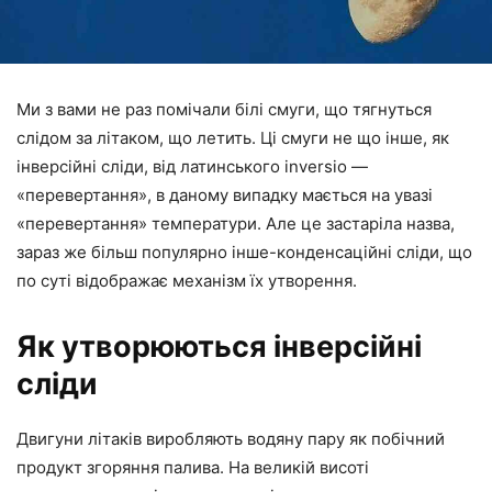
Ми з вами не раз помічали білі смуги, що тягнуться
слідом за літаком, що летить. Ці смуги не що інше, як
інверсійні сліди, від латинського inversio —
«перевертання», в даному випадку мається на увазі
«перевертання» температури. Але це застаріла назва,
зараз же більш популярно інше-конденсаційні сліди, що
по суті відображає механізм їх утворення.
Як утворюються інверсійні
сліди
Двигуни літаків виробляють водяну пару як побічний
продукт згоряння палива. На великій висоті