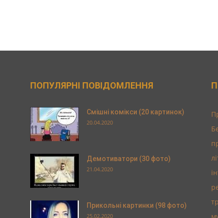
ПОПУЛЯРНІ ПОВІДОМЛЕННЯ
П
Смішні комікси (20 картинок)
П
20.04.2020
Б
п
л
Демотиватори (30 фото)
21.04.2020
і
р
т
Прикольні картинки (98 фото)
м
25.02.2020