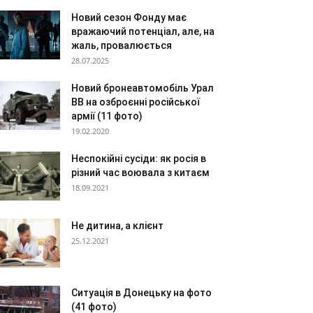
Новий сезон Фонду має
вражаючий потенціал, але, на
жаль, провалюється
28.07.2025
Новий бронеавтомобіль Урал
ВВ на озброєнні російської
армії (11 фото)
19.02.2020
Неспокійні сусіди: як росія в
різний час воювала з китаєм
18.09.2021
Не дитина, а клієнт
25.12.2021
Ситуація в Донецьку на фото
(41 фото)