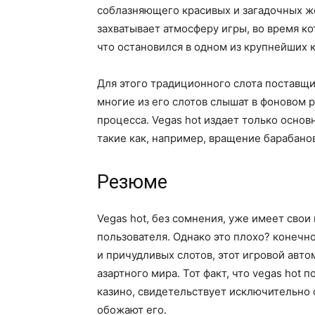
соблазняющего красивых и загадочных же
захватывает атмосферу игры, во время ко
что остановился в одном из крупнейших к
Для этого традиционного слота поставщи
многие из его слотов слышат в фоновом
процесса. Vegas hot издает только осно
такие как, например, вращение барабано
Резюме
Vegas hot, без сомнения, уже имеет свои
пользователя. Однако это плохо? конечно
и причудливых слотов, этот игровой авт
азартного мира. Тот факт, что vegas hot
казино, свидетельствует исключительно о
обожают его.