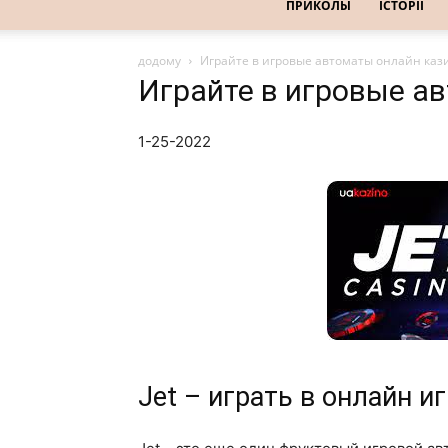
ПРИКОЛЫ
ІСТОРІЇ
додому
Играйте в игровые автоматы онлайн кази
Играйте в игровые ав
1-25-2022
Jet – играть в онлайн и