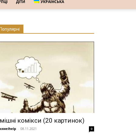
УПЦІ
ДІТИ
УКРАЇНСЬКА
Популярні
мішні комікси (20 картинок)
xwelhelp
-
08.11.2021
0