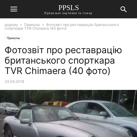
PPSLS
Прикольні картинки та гумор
додому
Приколы
Фотозвіт про реставрацію британського
спорткара TVR Chimaera (40 фото)
Приколы
Фотозвіт про реставрацію
британського спорткара
TVR Chimaera (40 фото)
24.06.2018