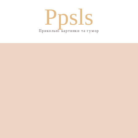
Ppsls
Прикольні картинки та гумор