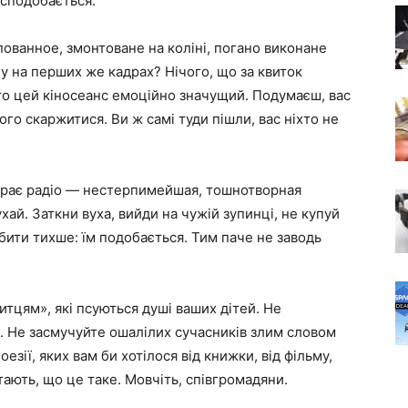
сподобається.
мпованное, змонтоване на коліні, погано виконане
лу на перших же кадрах? Нічого, що за квиток
ого цей кіносеанс емоційно значущий. Подумаєш, вас
о скаржитися. Ви ж самі туди пішли, вас ніхто не
о грає радіо — нестерпимейшая, тошнотворная
ай. Заткни вуха, вийди на чужій зупинці, не купуй
бити тихше: їм подобається. Тим паче не заводь
итцям», які псуються душі ваших дітей. Не
. Не засмучуйте ошалілих сучасників злим словом
оезії, яких вам би хотілося від книжки, від фільму,
тають, що це таке. Мовчіть, співгромадяни.