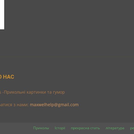
О НАС
s -Прикольні картинки та гумор
затися з нами:
maxwelhelp@gmail.com
Приколы
Історії
прекрасна стать
література
р