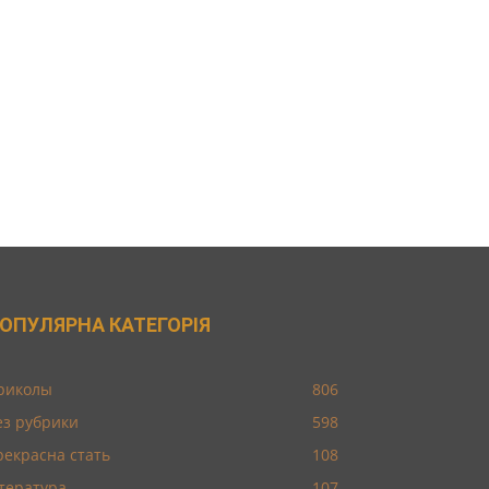
ОПУЛЯРНА КАТЕГОРІЯ
риколы
806
ез рубрики
598
рекрасна стать
108
ітература
107