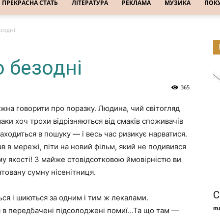
ПРЕКРАСНА СТАТЬ
ЛІТЕРАТУРА
РЕКЛАМА
МУЗИКА
ПОК
зодні
 безодні
365
ожна говорити про поразку. Людина, чий світогляд
аки хоч трохи відрізняються від смаків споживачів
находиться в пошуку — і весь час ризикує нарватися.
ав в мережі, піти на новий фільм, який не подивився
му якості! З майже стовідсотковою ймовірністю ви
нтовану сумну нісенітниця.
С
я і шиються за одним і тим ж лекалами.
ma
 в передбачені підсолоджені помиї…Та що там —