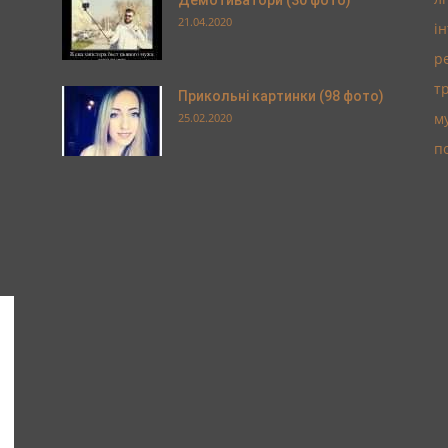
Демотиватори (30 фото)
21.04.2020
і
р
т
Прикольні картинки (98 фото)
м
25.02.2020
п