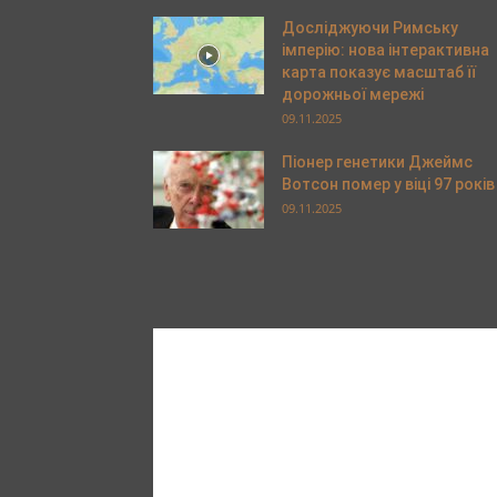
Досліджуючи Римську
імперію: нова інтерактивна
карта показує масштаб її
дорожньої мережі
09.11.2025
Піонер генетики Джеймс
Вотсон помер у віці 97 років
09.11.2025