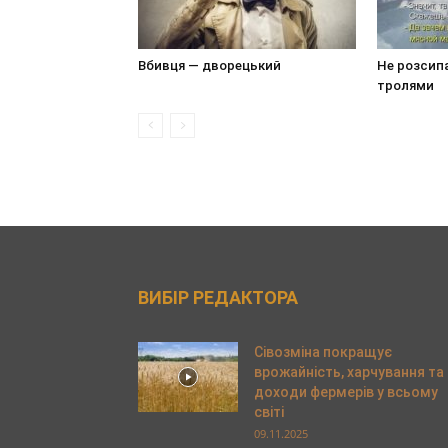
Вбивця — дворецький
Не розсип
тролями
ВИБІР РЕДАКТОРА
Сівозміна покращує
врожайність, харчування та
доходи фермерів у всьому
світі
09.11.2025