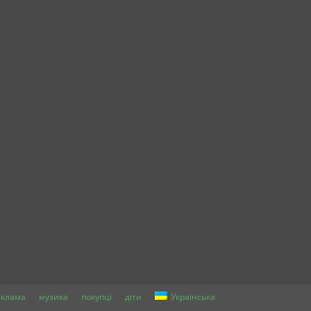
еклама
музика
покупці
діти
Українська