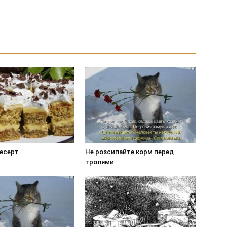
десерт
Не розсипайте корм перед
тролями