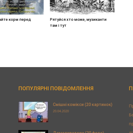
айте корм перед
Рятуйся хто може, музиканти
там і тут
ПОПУЛЯРНІ ПОВІДОМЛЕННЯ
П
Смішні комікси (20 картинок)
П
20.04.2020
Б
п
л