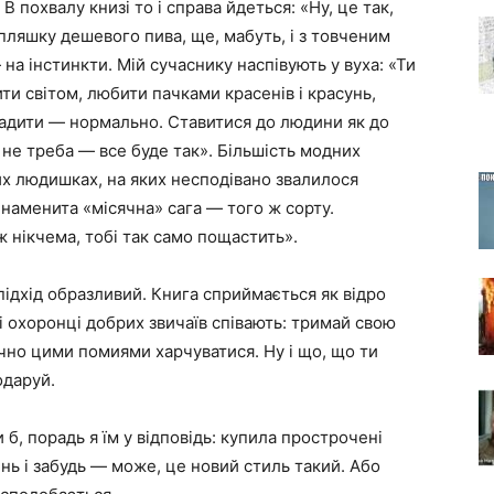
 похвалу книзі то і справа йдеться: «Ну, це так,
пляшку дешевого пива, ще, мабуть, і з товченим
на інстинкти. Мій сучаснику наспівують у вуха: «Ти
ти світом, любити пачками красенів і красунь,
адити — нормально. Ставитися до людини як до
не треба — все буде так». Більшість модних
их людишках, на яких несподівано звалилося
наменита «місячна» сага — того ж сорту.
 нікчема, тобі так само пощастить».
підхід образливий. Книга сприймається як відро
і охоронці добрих звичаїв співають: тримай свою
ачно цими помиями харчуватися. Ну і що, що ти
одаруй.
б, порадь я їм у відповідь: купила прострочені
нь і забудь — може, це новий стиль такий. Або