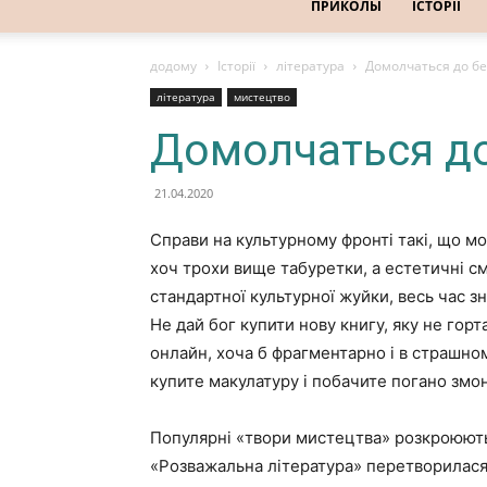
ПРИКОЛЫ
ІСТОРІЇ
додому
Історії
література
Домолчаться до бе
література
мистецтво
Домолчаться до
21.04.2020
Справи на культурному фронті такі, що м
хоч трохи вище табуретки, а естетичні см
стандартної культурної жуйки, весь час з
Не дай бог купити нову книгу, яку не горт
онлайн, хоча б фрагментарно і в страшно
купите макулатуру і побачите погано змо
Популярні «твори мистецтва» розкроюютьс
«Розважальна література» перетворилася