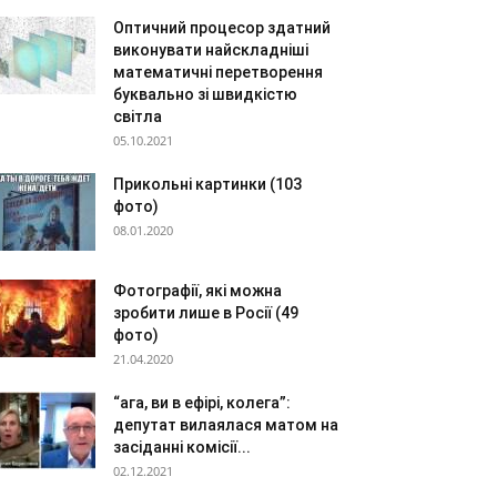
Оптичний процесор здатний
виконувати найскладніші
математичні перетворення
буквально зі швидкістю
світла
05.10.2021
Прикольні картинки (103
фото)
08.01.2020
Фотографії, які можна
зробити лише в Росії (49
фото)
21.04.2020
“ага, ви в ефірі, колега”:
депутат вилаялася матом на
засіданні комісії...
02.12.2021