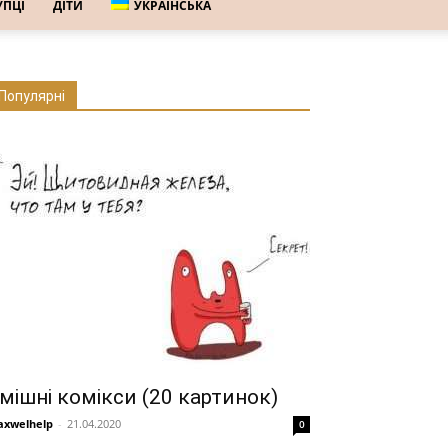
УПЦІ
ДІТИ
УКРАЇНСЬКА
Популярні
мішні комікси (20 картинок)
xwelhelp
-
21.04.2020
0