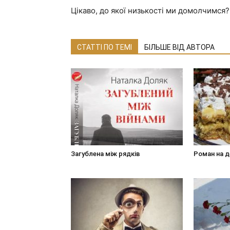
Цікаво, до якої низькості ми домолчимся?
СТАТТІ ПО ТЕМІ
БІЛЬШЕ ВІД АВТОРА
Загублена між рядків
Роман на 