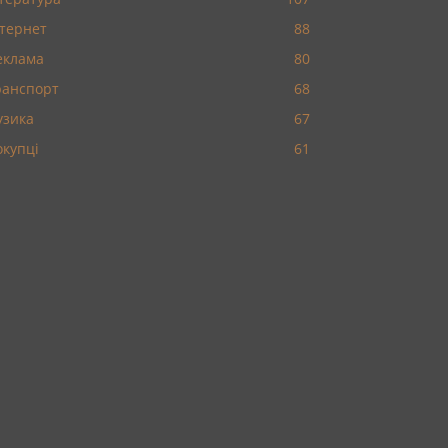
нтернет
88
еклама
80
ранспорт
68
узика
67
окупці
61