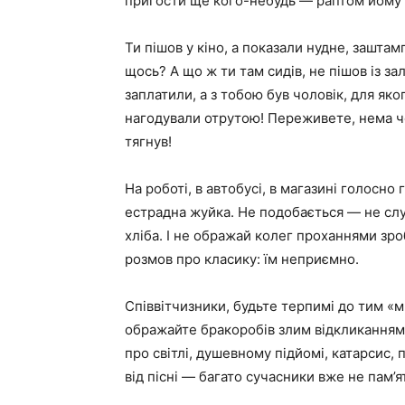
пригости ще кого-небудь — раптом йому 
Ти пішов у кіно, а показали нудне, зашта
щось? А що ж ти там сидів, не пішов із за
заплатили, а з тобою був чоловік, для як
нагодували отрутою! Переживете, нема чог
тягнув!
На роботі, в автобусі, в магазині голосн
естрадна жуйка. Не подобається — не слух
хліба. І не ображай колег проханнями зро
розмов про класику: їм неприємно.
Співвітчизники, будьте терпимі до тим «м
ображайте бракоробів злим відкликанням
про світлі, душевному підйомі, катарсис, п
від пісні — багато сучасники вже не пам’я