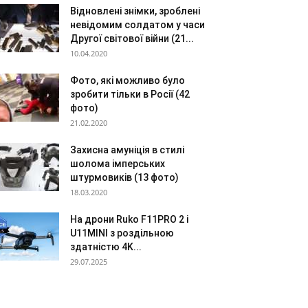
Відновлені знімки, зроблені
невідомим солдатом у часи
Другої світової війни (21...
10.04.2020
Фото, які можливо було
зробити тільки в Росії (42
фото)
21.02.2020
Захисна амуніція в стилі
шолома імперських
штурмовиків (13 фото)
18.03.2020
На дрони Ruko F11PRO 2 і
U11MINI з роздільною
здатністю 4K...
29.07.2025