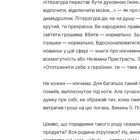
література перестає бути духовною їжею. В
відпочити, відключити мозок…» — як про 
димедролом. Література діє не на душу — 
крутий, ти прекрасна. Ви народжені прави
смітити грошима. Вбити — нормально. Зр
іграшки — нормально. Вдосконалюватися 
новинок у цій сфері — книги про нікчемн
всемогутність або Неземна Пристрасть. З
«Ототожнити себе з героїнею: ти — таке ж
Не кожен — нікчема. Для багатьох такий 
помиїв, выплеснутое під ноги. Але сучасн
думку при собі, не ображай тих, кому см
витратив гроші на цю погань. Викинь її. П
Цікаво, що порадники такого роду сказали 
продукти? Вся родина отруїлася? Ну, вики