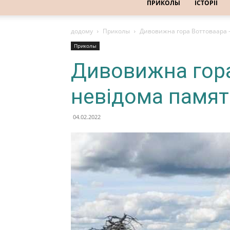
ПРИКОЛЫ
ІСТОРІЇ
додому
Приколы
Дивовижна гора Воттоваара —
Приколы
Дивовижна гор
невідома памятк
04.02.2022