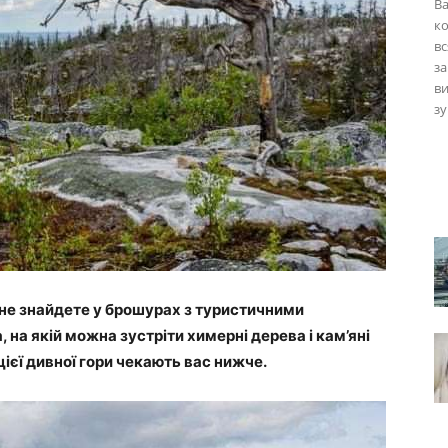
Ва
ко
вс
за
ви
зу
и не знайдете у брошурах з туристичними
 на якій можна зустріти химерні дерева і кам’яні
цієї дивної гори чекають вас нижче.