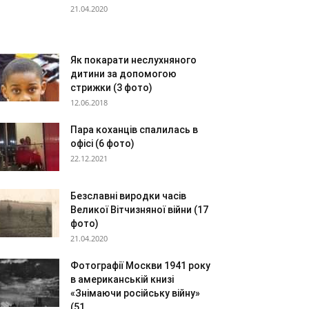
21.04.2020
Як покарати неслухняного
дитини за допомогою
стрижки (3 фото)
12.06.2018
Пара коханців спалилась в
офісі (6 фото)
22.12.2021
Безславні виродки часів
Великої Вітчизняної війни (17
фото)
21.04.2020
Фотографії Москви 1941 року
в американській книзі
«Знімаючи російську війну»
(51...