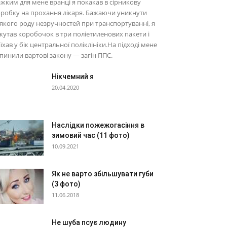
жким для мене вранці я покакав в сірникову
робку на прохання лікаря. Бажаючи уникнути
якого роду незручностей при транспортуванні, я
кутав коробочок в три поліетиленових пакети і
їхав у бік центральної поліклініки.На підході мене
пинили вартові закону — загін ППС.
Нікчемний я
20.04.2020
Наслідки пожежогасіння в
зимовий час (11 фото)
10.09.2021
Як не варто збільшувати губи
(3 фото)
11.06.2018
Не шуба псує людину