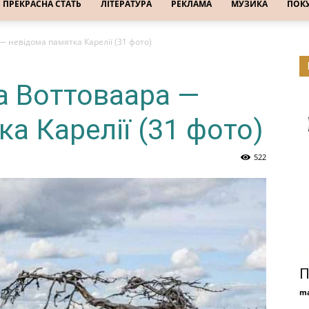
ПРЕКРАСНА СТАТЬ
ЛІТЕРАТУРА
РЕКЛАМА
МУЗИКА
ПОК
 невідома памятка Карелії (31 фото)
а Воттоваара —
а Карелії (31 фото)
522
П
ma