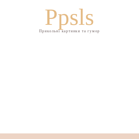
Ppsls
Прикольні картинки та гумор