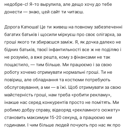
недобре-с! Я-то вырулила, але дещо хочу до тебе
донести — знаю, цей сайт ти читаєш.
Дорога Катюша! Це ти живеш на повному забезпеченні
багатих батьків і щосили міркуєш про своє олігарха, за
гроші якого ти збираєшся заміж. Я, як дочка далеко не
бідних батьків, твоєї інфантильності все ж не поділяю і
не розумію, а вже решта, кому з фінансами не так
пощастило, — тим більше. Ми працюємо і за свою
роботу хочемо отримувати нормальні гроші. Ти не
повіриш, але обладнання та костюми потребують
обслуговування, а ми — в їжі. Щоб отримувати за свою
майстерність гроші, нам треба «робити рекламу»,
інакше нас серед конкурентів просто не помітять. Ми
робимо добру справу, відеоряд «рекламного сюжету»
становить максимум 15-20 секунд, а працюємо ми
годинами. І чим більше людей почують про нас як про