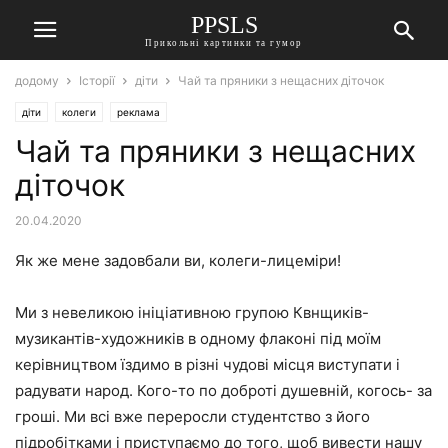
PPSLS
Прикольні картинки та гумор
додому
Історії
діти
Чай та пряники з нещасних діточок
діти
колеги
реклама
Чай та пряники з нещасних
діточок
20.04.2020
Як же мене задовбали ви, колеги-лицеміри!
Ми з невеликою ініціативною групою Квнщиків-
музикантів-художників в одному флаконі під моїм
керівництвом їздимо в різні чудові місця виступати і
радувати народ. Кого-то по доброті душевній, когось- за
гроші. Ми всі вже переросли студентство з його
підробітками і приступаємо до того, щоб вивести нашу