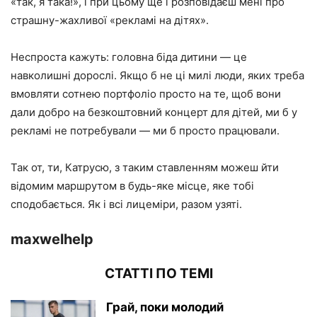
«так, я така!», і при цьому ще і розповідаєш мені про
страшну-жахливої «рекламі на дітях».
Неспроста кажуть: головна біда дитини — це
навколишні дорослі. Якщо б не ці милі люди, яких треба
вмовляти сотнею портфоліо просто на те, щоб вони
дали добро на безкоштовний концерт для дітей, ми б у
рекламі не потребували — ми б просто працювали.
Так от, ти, Катрусю, з таким ставленням можеш йти
відомим маршрутом в будь-яке місце, яке тобі
сподобається. Як і всі лицеміри, разом узяті.
maxwelhelp
СТАТТІ ПО ТЕМІ
Грай, поки молодий