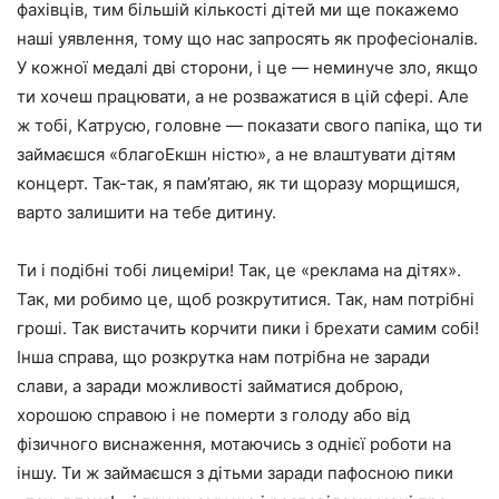
фахівців, тим більшій кількості дітей ми ще покажемо
наші уявлення, тому що нас запросять як професіоналів.
У кожної медалі дві сторони, і це — неминуче зло, якщо
ти хочеш працювати, а не розважатися в цій сфері. Але
ж тобі, Катрусю, головне — показати свого папіка, що ти
займаєшся «благоЕкшн ністю», а не влаштувати дітям
концерт. Так-так, я пам’ятаю, як ти щоразу морщишся,
варто залишити на тебе дитину.
Ти і подібні тобі лицеміри! Так, це «реклама на дітях».
Так, ми робимо це, щоб розкрутитися. Так, нам потрібні
гроші. Так вистачить корчити пики і брехати самим собі!
Інша справа, що розкрутка нам потрібна не заради
слави, а заради можливості займатися доброю,
хорошою справою і не померти з голоду або від
фізичного виснаження, мотаючись з однієї роботи на
іншу. Ти ж займаєшся з дітьми заради пафосною пики