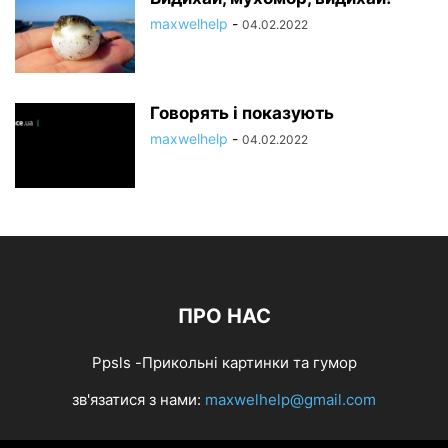
maxwelhelp
-
04.02.2022
Говорять і показують
maxwelhelp
-
04.02.2022
ПРО НАС
Ppsls -Прикольні картинки та гумор
зв'язатися з нами:
maxwelhelp@gmail.com