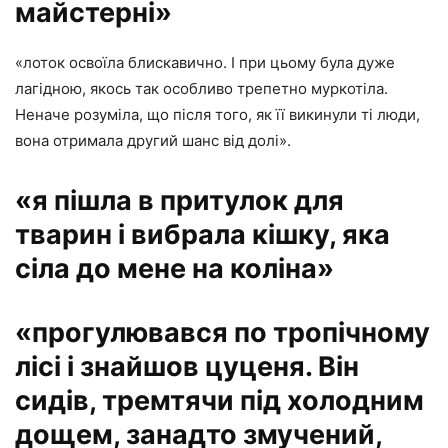
майстерні»
«лоток освоїла блискавично. І при цьому була дуже
лагідною, якось так особливо трепетно муркотіла.
Неначе розуміла, що після того, як її викинули ті люди,
вона отримала другий шанс від долі».
«я пішла в притулок для
тварин і вибрала кішку, яка
сіла до мене на коліна»
«прогулювався по тропічному
лісі і знайшов цуценя. Він
сидів, тремтячи під холодним
дощем, занадто змучений,