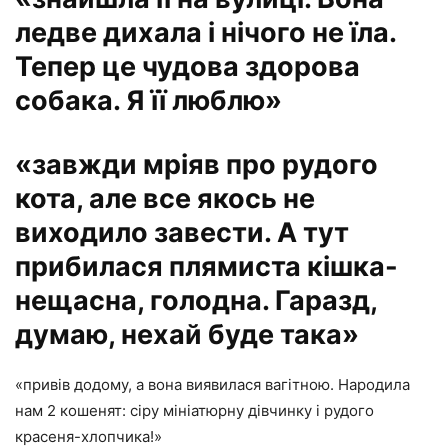
ледве дихала і нічого не їла.
Тепер це чудова здорова
собака. Я її люблю»
«завжди мріяв про рудого
кота, але все якось не
виходило завести. А тут
прибилася плямиста кішка-
нещасна, голодна. Гаразд,
думаю, нехай буде така»
«привів додому, а вона виявилася вагітною. Народила
нам 2 кошенят: сіру мініатюрну дівчинку і рудого
красеня-хлопчика!»