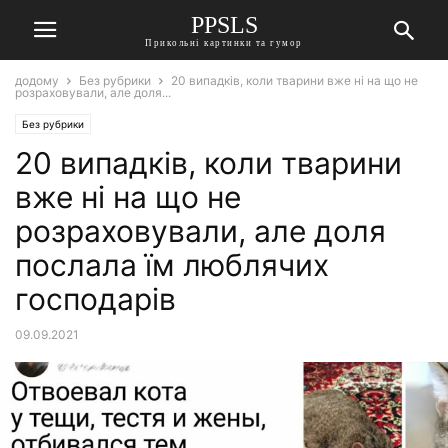
PPSLS
Прикольні картинки та гумор
додому
Без рубрики
20 випадків, коли тварини вже ні на що не
розраховували, але доля...
Без рубрики
20 випадків, коли тварини
вже ні на що не
розраховували, але доля
послала їм люблячих
господарів
09.09.2021