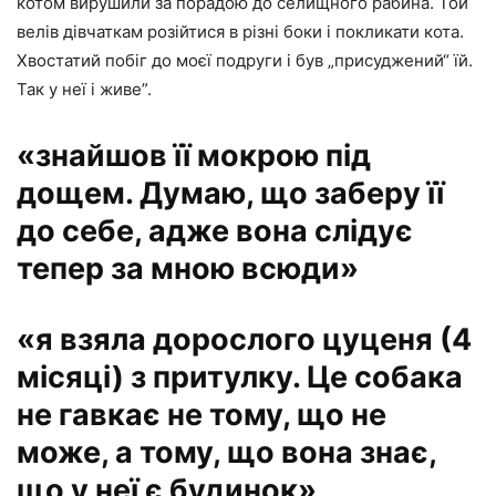
котом вирушили за порадою до селищного рабина. Той
велів дівчаткам розійтися в різні боки і покликати кота.
Хвостатий побіг до моєї подруги і був „присуджений“ їй.
Так у неї і живе”.
«знайшов її мокрою під
дощем. Думаю, що заберу її
до себе, адже вона слідує
тепер за мною всюди»
«я взяла дорослого цуценя (4
місяці) з притулку. Це собака
не гавкає не тому, що не
може, а тому, що вона знає,
що у неї є будинок»