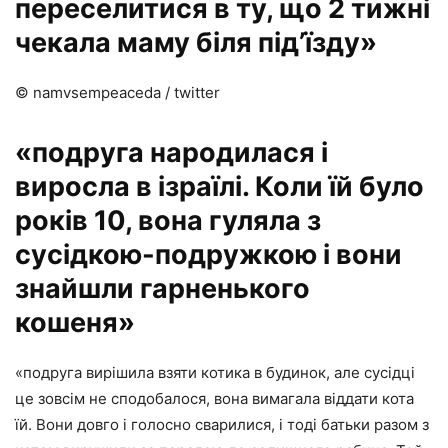
переселитися в ту, що 2 тижні
чекала маму біля під’їзду»
© namvsempeaceda / twitter
«подруга народилася і
виросла в ізраїлі. Коли їй було
років 10, вона гуляла з
сусідкою-подружкою і вони
знайшли гарненького
кошеня»
«подруга вирішила взяти котика в будинок, але сусідці
це зовсім не сподобалося, вона вимагала віддати кота
їй. Вони довго і голосно сварилися, і тоді батьки разом з