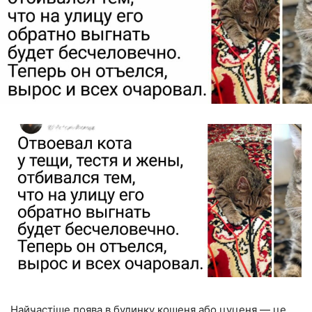
Найчастіше поява в будинку кошеня або цуценя — це