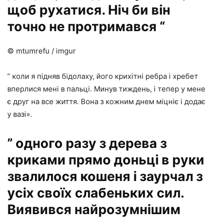
щоб рухатися. Ніч би він
точно не протримався “
© mtumrefu / imgur
” коли я підняв бідолаху, його крихітні ребра і хребет
вперлися мені в пальці. Минув тиждень, і тепер у мене
є друг на все життя. Вона з кожним днем міцніє і додає
у вазі».
” одного разу з дерева з
криками прямо доньці в руки
звалилося кошеня і заурчал з
усіх своїх слабеньких сил.
Виявився найрозумнішим