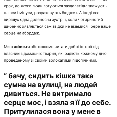
крок, до якого люди готуються заздалегідь: зважують
плюси і мінуси, розраховують бюджет. А іноді все
вирішує одна доленосна зустріч, коли чотириногий
шибеник з’являється сам звідки не візьмися і бере ваше
серце на абордаж.
Ми в
adme.ru
обожнюємо читати добрі історії від
власників домашніх тварин, які радіють кожному дню,
проведеному зі своїми волохатими підопічними.
” бачу, сидить кішка така
сумна на вулиці, на людей
дивиться. Не витримало
серце моє, і взяла я її до себе.
Притулилася вона у мене в