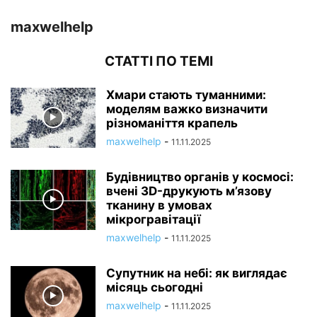
maxwelhelp
СТАТТІ ПО ТЕМІ
Хмари стають туманними:
моделям важко визначити
різноманіття крапель
maxwelhelp
-
11.11.2025
Будівництво органів у космосі:
вчені 3D-друкують м’язову
тканину в умовах
мікрогравітації
maxwelhelp
-
11.11.2025
Супутник на небі: як виглядає
місяць сьогодні
maxwelhelp
-
11.11.2025