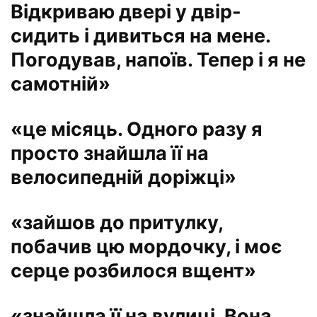
Відкриваю двері у двір-
сидить і дивиться на мене.
Погодував, напоїв. Тепер і я не
самотній»
«це місяць. Одного разу я
просто знайшла її на
велосипедній доріжці»
«зайшов до притулку,
побачив цю мордочку, і моє
серце розбилося вщент»
«знайшла її на вулиці. Вона