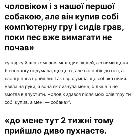
чоловіком і з нашої першої
собакою, але він купив собі
комп’ютерну гру і сидів грав,
поки пес вже вимагати не
почав»
«у парку йшла компанія молодих людей, а з ними щеня.
Я спочатку подумала, що це їх, але він побіг до нас, а
хлопці повз пройшли. Так і зрозуміла, що собака нічия.
Взяла на руки, а вона як лизнула мене, більше її не
змогла відпустити. Чоловік здався після моїх слів:“гру ти
собі купив, а мені — собака»”.
«до мене тут 2 тижні тому
прийшло диво пухнасте.