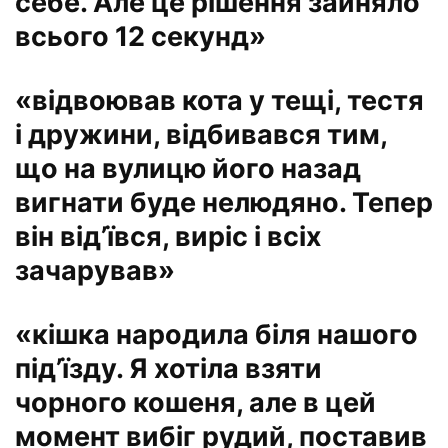
себе. Але це рішення зайняло
всього 12 секунд»
«відвоював кота у тещі, тестя
і дружини, відбивався тим,
що на вулицю його назад
вигнати буде нелюдяно. Тепер
він від’ївся, виріс і всіх
зачарував»
«кішка народила біля нашого
під’їзду. Я хотіла взяти
чорного кошеня, але в цей
момент вибіг рудий, поставив