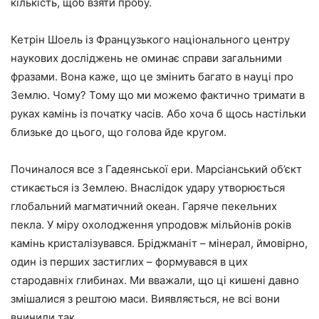
кількість, щоб взяти пробу.
Кетрін Шоель із Французького національного центру
наукових досліджень не оминає справи загальними
фразами. Вона каже, що це змінить багато в науці про
Землю. Чому? Тому що ми можемо фактично тримати в
руках камінь із початку часів. Або хоча б щось настільки
близьке до цього, що голова йде кругом.
Починалося все з Гадеянської ери. Марсіанський об’єкт
стикається із Землею. Внаслідок удару утворюється
глобальний магматичний океан. Гаряче пекельних
пекла. У міру охолодження упродовж мільйонів років
камінь кристалізувався. Бріджманіт – мінерал, ймовірно,
один із перших застиглих – формувався в цих
стародавніх глибинах. Ми вважали, що ці кишені давно
змішалися з рештою маси. Виявляється, не всі вони
вчинили так.