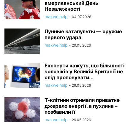
американський День
Незалежності
maxwelhelp
-
04.07.2026
Лунные катапульты — оружие
первого удара
maxwelhelp
-
29.05.2026
Експерти кажуть, що більшості
чоловіків у Великій Британії не
слід пропонувати...
maxwelhelp
-
29.05.2026
Т-клітини отримали приватне
джерело енергії, а пухлина –
позбавили її
maxwelhelp
-
29.05.2026