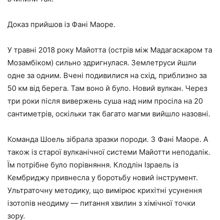
Доказ прийшов із Фані Маоре.
У травні 2018 року Майотта (острів між Мадагаскаром та
Мозамбіком) сильно здригнулася. Землетруси йшли
одне за одним. Вчені подивилися на схід, приблизно за
50 км від берега. Там воно й було. Новий вулкан. Через
три роки після вивержень суша над ним просіла на 20
сантиметрів, оскільки так багато магми вийшло назовні.
Команда Шоель зібрала зразки породи. З Фані Маоре. А
також із старої вулканічної системи Майотти неподалік.
Їм потрібне було порівняння. Клодлін Ізраель із
Кембриджу привнесла у боротьбу новий інструмент.
Ультраточну методику, що вимірює крихітні усунення
ізотопів неодиму — питання хвилин з хімічної точки
зору.