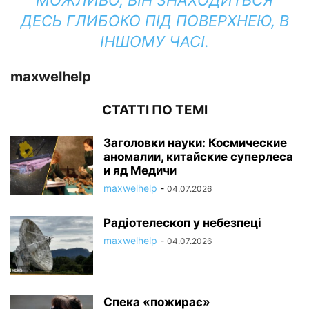
МОЖЛИВО, ВІН ЗНАХОДИТЬСЯ
ДЕСЬ ГЛИБОКО ПІД ПОВЕРХНЕЮ, В
ІНШОМУ ЧАСІ.
maxwelhelp
СТАТТІ ПО ТЕМІ
Заголовки науки: Космические
аномалии, китайские суперлеса
и яд Медичи
maxwelhelp
-
04.07.2026
Радіотелескоп у небезпеці
maxwelhelp
-
04.07.2026
Спека «пожирає»