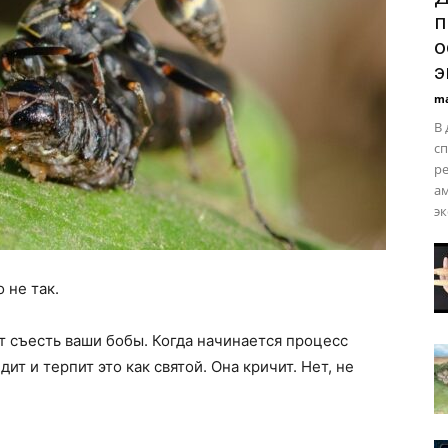
п
о
э
ma
В
сп
ре
а
эк
 не так.
т съесть ваши бобы. Когда начинается процесс
ит и терпит это как святой. Она кричит. Нет, не
.