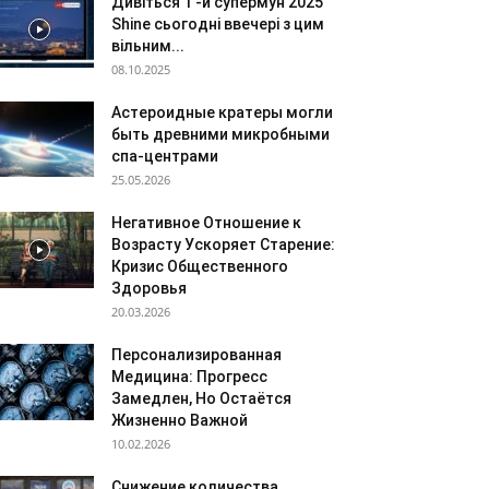
Дивіться 1 -й супермун 2025
Shine сьогодні ввечері з цим
вільним...
08.10.2025
Астероидные кратеры могли
быть древними микробными
спа-центрами
25.05.2026
Негативное Отношение к
Возрасту Ускоряет Старение:
Кризис Общественного
Здоровья
20.03.2026
Персонализированная
Медицина: Прогресс
Замедлен, Но Остаётся
Жизненно Важной
10.02.2026
Снижение количества