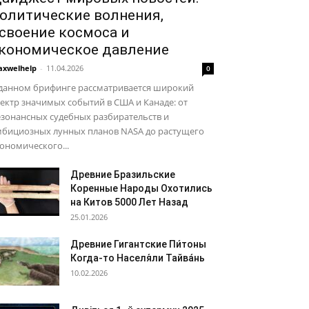
олитические волнения,
своение космоса и
кономическое давление
xwelhelp
-
11.04.2026
0
 данном брифинге рассматривается широкий
ектр значимых событий в США и Канаде: от
зонансных судебных разбирательств и
мбициозных лунных планов NASA до растущего
ономического...
Древние Бразильские
Коренные Народы Охотились
на Китов 5000 Лет Назад
25.01.2026
Древние Гигантские Пи́тоны
Когда-то Населя́ли Тайва́нь
10.02.2026