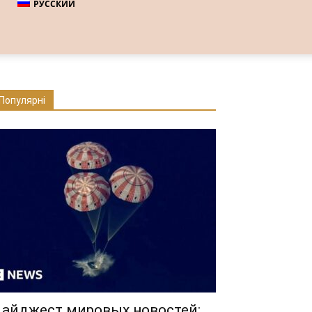
РУССКИЙ
Популярні
айджест мировых новостей: