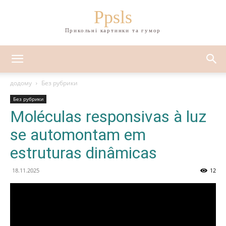
Ppsls
Прикольні картинки та гумор
додому
Без рубрики
Без рубрики
Moléculas responsivas à luz
se automontam em
estruturas dinâmicas
18.11.2025
12