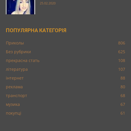
25.02.2020
ПОПУЛЯРНА КАТЕГОРІЯ
Приколы
806
Без рубрики
625
прекрасна стать
108
література
107
інтернет
88
реклама
80
транспорт
68
музика
67
покупці
61