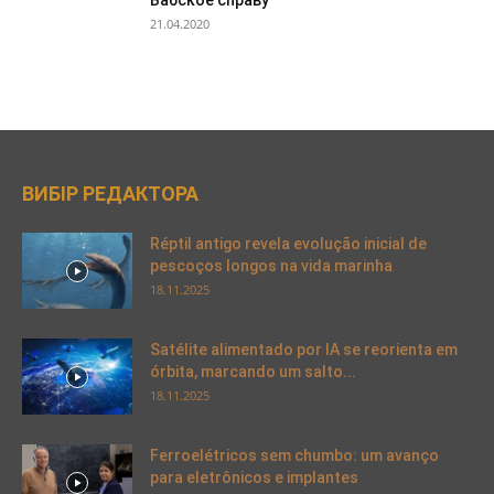
21.04.2020
ВИБІР РЕДАКТОРА
Réptil antigo revela evolução inicial de
pescoços longos na vida marinha
18.11.2025
Satélite alimentado por IA se reorienta em
órbita, marcando um salto...
18.11.2025
Ferroelétricos sem chumbo: um avanço
para eletrônicos e implantes