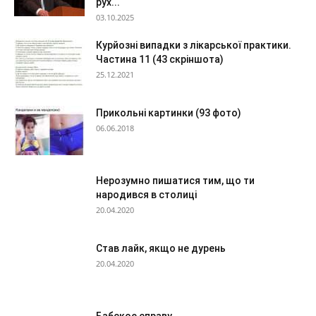
рух...
03.10.2025
Курйозні випадки з лікарської практики.
Частина 11 (43 скріншота)
25.12.2021
Прикольні картинки (93 фото)
06.06.2018
Нерозумно пишатися тим, що ти
народився в столиці
20.04.2020
Став лайк, якщо не дурень
20.04.2020
Бабское справу