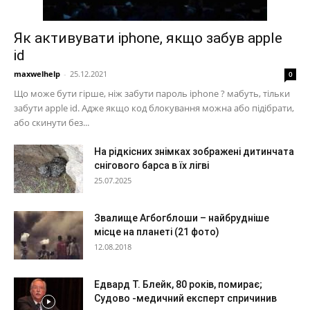
Як активувати iphone, якщо забув apple
id
maxwelhelp
-
25.12.2021
0
Що може бути гірше, ніж забути пароль iphone ? мабуть, тільки
забути apple id. Адже якщо код блокування можна або підібрати,
або скинути без...
На рідкісних знімках зображені дитинчата
снігового барса в їх лігві
25.07.2025
Звалище Агбогблоши – найбрудніше
місце на планеті (21 фото)
12.08.2018
Едвард Т. Блейк, 80 років, помирає;
Судово -медичний експерт спричинив