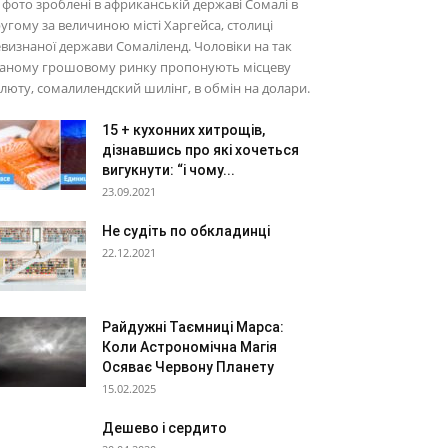
 фото зроблені в африканській державі Сомалі в
угому за величиною місті Харгейса, столиці
визнаної держави Сомаліленд. Чоловіки на так
ваному грошовому ринку пропонують місцеву
люту, сомалилендский шилінг, в обмін на долари.
15 + кухонних хитрощів,
дізнавшись про які хочеться
вигукнути: “і чому...
23.09.2021
Не судіть по обкладинці
22.12.2021
Райдужні Таємниці Марса:
Коли Астрономічна Магія
Осяває Червону Планету
15.02.2025
Дешево і сердито