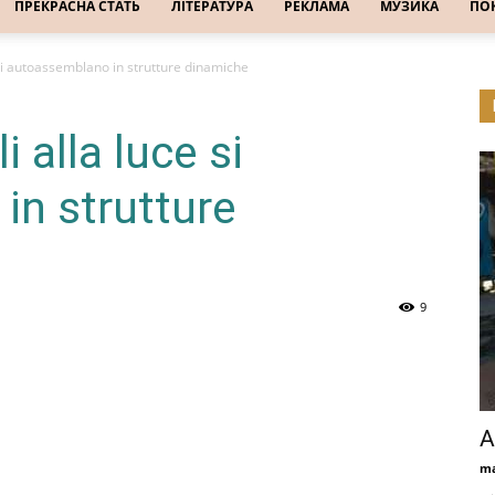
ПРЕКРАСНА СТАТЬ
ЛІТЕРАТУРА
РЕКЛАМА
МУЗИКА
ПО
 si autoassemblano in strutture dinamiche
 alla luce si
in strutture
9
А
ma