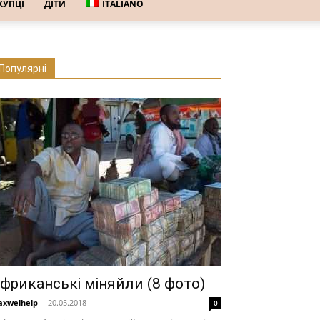
КУПЦІ
ДІТИ
ITALIANO
Популярні
фриканські міняйли (8 фото)
xwelhelp
-
20.05.2018
0