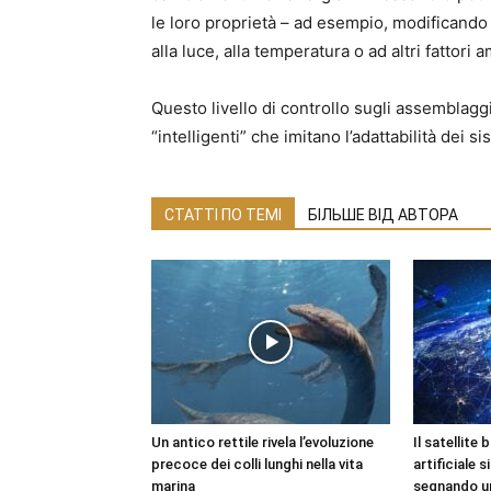
le loro proprietà – ad esempio, modificando la 
alla luce, alla temperatura o ad altri fattori a
Questo livello di controllo sugli assemblaggi
“intelligenti” che imitano l’adattabilità dei si
СТАТТІ ПО ТЕМІ
БІЛЬШЕ ВІД АВТОРА
Un antico rettile rivela l’evoluzione
Il satellite 
precoce dei colli lunghi nella vita
artificiale s
marina
segnando un