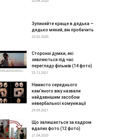
20.04.2020
Зупиняйте краще в дядька —
дядько мякий, він пробачить
25.02.2020
Сторонні думки, які
зявляються під час
перегляду фільмів (14 фото)
25.12.2021
Намисто середнього
кам’яного віку назвали
найдавнішим засобом
невербальної комунікації
29.09.2021
Що залишається за кадром
вдалих фото (12 фото)
21.04.2020