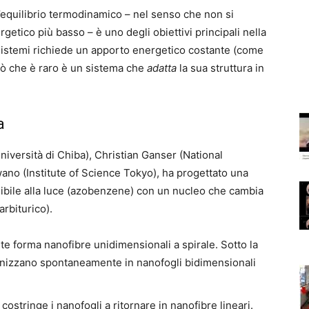
’equilibrio termodinamico – nel senso che non si
getico più basso – è uno degli obiettivi principali nella
 sistemi richiede un apporto energetico costante (come
Ciò che è raro è un sistema che
adatta
la sua struttura in
a
Università di Chiba), Christian Ganser (National
wano (Institute of Science Tokyo), ha progettato una
ile alla luce (azobenzene) con un nucleo che cambia
arbiturico).
e forma nanofibre unidimensionali a spirale. Sotto la
ganizzano spontaneamente in nanofogli bidimensionali
 costringe i nanofogli a ritornare in nanofibre lineari.