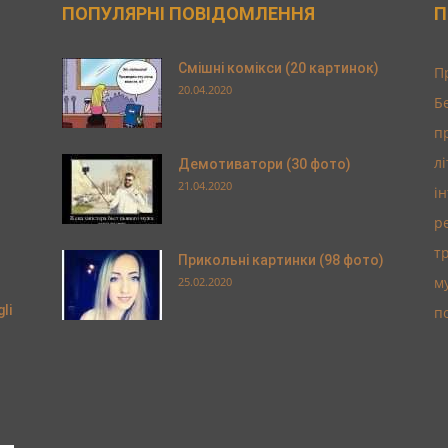
ПОПУЛЯРНІ ПОВІДОМЛЕННЯ
П
Смішні комікси (20 картинок)
П
20.04.2020
Б
п
л
Демотиватори (30 фото)
21.04.2020
і
р
т
Прикольні картинки (98 фото)
м
25.02.2020
li
п