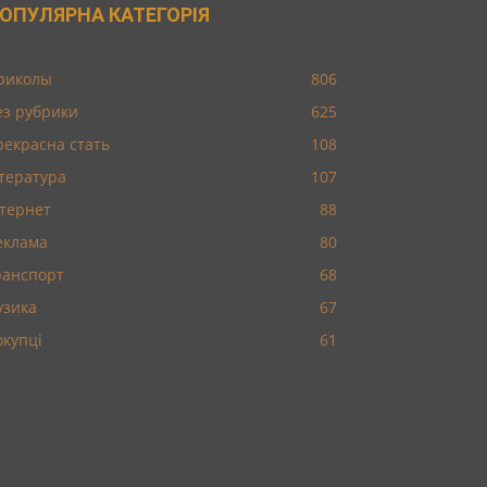
ОПУЛЯРНА КАТЕГОРІЯ
риколы
806
ез рубрики
625
рекрасна стать
108
ітература
107
нтернет
88
еклама
80
ранспорт
68
узика
67
окупці
61