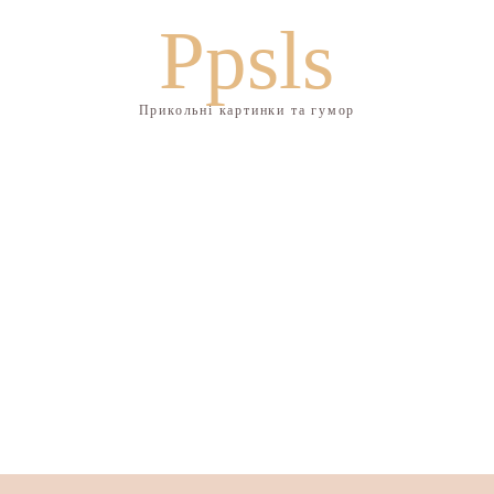
Ppsls
Прикольні картинки та гумор