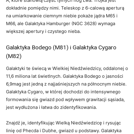
A, które stanowią część tylnych nóg Lwa. Trójka jest
dokładnie pomiędzy nimi. Teleskop z 6-calową aperturą
na umiarkowanie ciemnym niebie pokaże jądra M65 i
M66, ale Galaktyka Hamburger (NGC 3628) wymaga
większej apertury i czystego nieba.
Galaktyka Bodego (M81) i Galaktyka Cygaro
(M82)
Galaktyki te świecą w Wielkiej Niedźwiedzicy, oddalonej o
11,6 miliona lat świetlnych. Galaktyka Bodego o jasności
6,9mag jest jedną z najjaśniejszych na północnym niebie.
Galaktyka Cygaro, w której dochodzi do intensywnego
formowania się gwiazd pod wpływem grawitacji sąsiada,
jest wydłużona i łatwa do zidentyfikowania.
Znajdź je, identyfikując Wielką Niedźwiedzicę i rysując
linię od Phecda i Dubhe, gwiazd u podstawy. Galaktyka