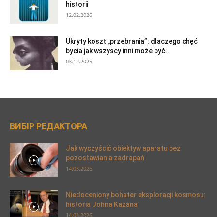
historii
12.02.2026
Ukryty koszt „przebrania”: dlaczego chęć
bycia jak wszyscy inni może być...
03.12.2025
ВИБІР РЕДАКТОРА
Jak wyczyścić obiektyw aparatu bez
pozostawiania zadrapań
14.03.2026
Niedoceniony bohater eksploracji kosmosu:
historia Johna Kazana
14.03.2026