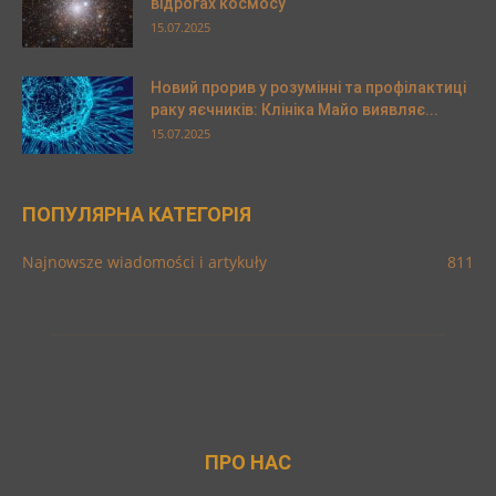
відрогах космосу
15.07.2025
Новий прорив у розумінні та профілактиці
раку яєчників: Клініка Майо виявляє...
15.07.2025
ПОПУЛЯРНА КАТЕГОРІЯ
Najnowsze wiadomości i artykuły
811
ПРО НАС