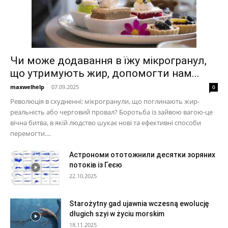
Чи може додавання в їжу мікрогранул,
що утримують жир, допомогти нам...
maxwelhelp
-
07.09.2025
0
Революція в схудненні: мікрогранули, що поглинають жир-
реальність або черговий провал? Боротьба із зайвою вагою-це
вічна битва, в якій людство шукає нові та ефективні способи
перемогти....
Астрономи ототожнили десятки зоряних
потоків із Геєю
22.10.2025
Starożytny gad ujawnia wczesną ewolucję
długich szyi w życiu morskim
18.11.2025