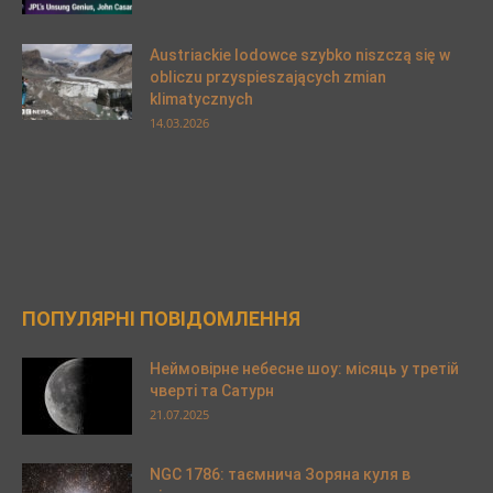
Austriackie lodowce szybko niszczą się w
obliczu przyspieszających zmian
klimatycznych
14.03.2026
ПОПУЛЯРНІ ПОВІДОМЛЕННЯ
Неймовірне небесне шоу: місяць у третій
чверті та Сатурн
21.07.2025
NGC 1786: таємнича Зоряна куля в