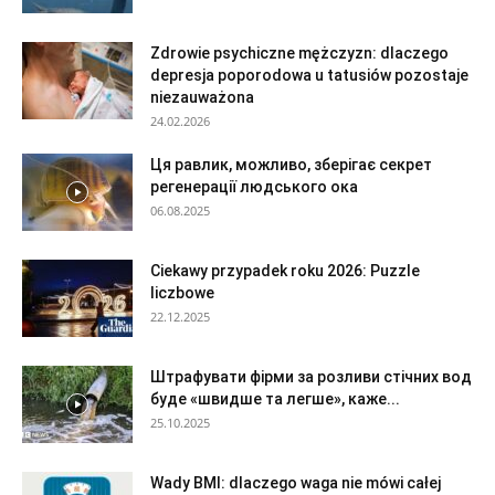
Zdrowie psychiczne mężczyzn: dlaczego
depresja poporodowa u tatusiów pozostaje
niezauważona
24.02.2026
Ця равлик, можливо, зберігає секрет
регенерації людського ока
06.08.2025
Ciekawy przypadek roku 2026: Puzzle
liczbowe
22.12.2025
Штрафувати фірми за розливи стічних вод
буде «швидше та легше», каже...
25.10.2025
Wady BMI: dlaczego waga nie mówi całej