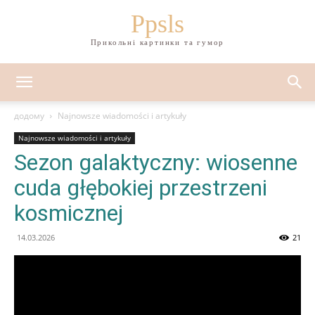
Ppsls
Прикольні картинки та гумор
додому
Najnowsze wiadomości i artykuły
Najnowsze wiadomości i artykuły
Sezon galaktyczny: wiosenne
cuda głębokiej przestrzeni
kosmicznej
14.03.2026
21