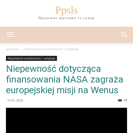
Ppsls
Прикольні картинки та гумор
додому
Najnowsze wiadomości i artykuły
Najnowsze wiadomości i artykuły
Niepewność dotycząca
finansowania NASA zagraża
europejskiej misji na Wenus
14.01.2026
17