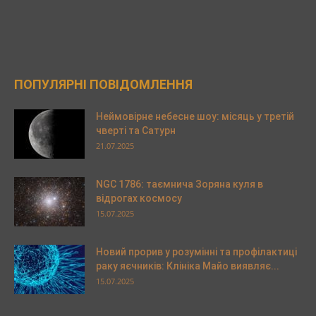
ПОПУЛЯРНІ ПОВІДОМЛЕННЯ
Неймовірне небесне шоу: місяць у третій
чверті та Сатурн
21.07.2025
NGC 1786: таємнича Зоряна куля в
відрогах космосу
15.07.2025
Новий прорив у розумінні та профілактиці
раку яєчників: Клініка Майо виявляє...
15.07.2025