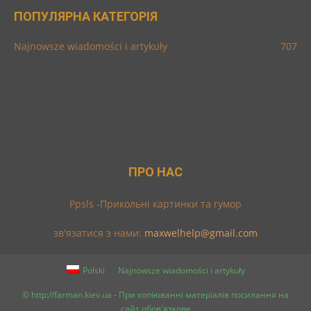
ПОПУЛЯРНА КАТЕГОРІЯ
Najnowsze wiadomości i artykuły
707
ПРО НАС
Ppsls -Прикольні картинки та гумор
зв'язатися з нами:
maxwelhelp@gmail.com
Polski
Najnowsze wiadomości i artykuły
© http://farman.kiev.ua - При копіюванні матеріалів посилання на
сайт обов'язкове