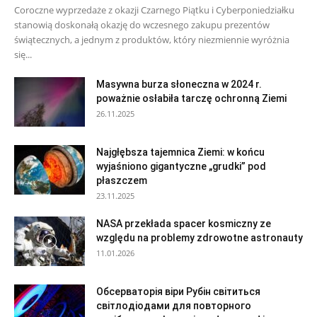
Coroczne wyprzedaże z okazji Czarnego Piątku i Cyberponiedziałku
stanowią doskonałą okazję do wczesnego zakupu prezentów
świątecznych, a jednym z produktów, który niezmiennie wyróżnia
się...
Masywna burza słoneczna w 2024 r.
poważnie osłabiła tarczę ochronną Ziemi
26.11.2025
Najgłębsza tajemnica Ziemi: w końcu
wyjaśniono gigantyczne „grudki” pod
płaszczem
23.11.2025
NASA przekłada spacer kosmiczny ze
względu na problemy zdrowotne astronauty
11.01.2026
Обсерваторія віри Рубін світиться
світлодіодами для повторного