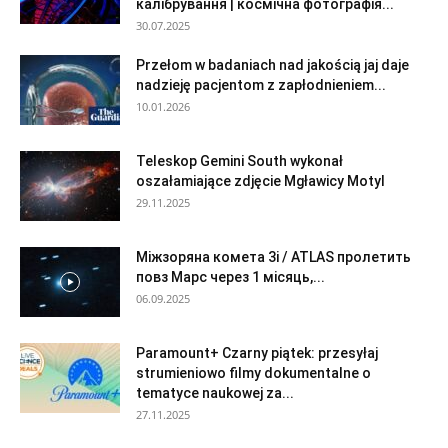
калібрування | космічна фотографія...
30.07.2025
Przełom w badaniach nad jakością jaj daje
nadzieję pacjentom z zapłodnieniem...
10.01.2026
Teleskop Gemini South wykonał
oszałamiające zdjęcie Mgławicy Motyl
29.11.2025
Міжзоряна комета 3i / ATLAS пролетить
повз Марс через 1 місяць,...
06.09.2025
Paramount+ Czarny piątek: przesyłaj
strumieniowo filmy dokumentalne o
tematyce naukowej za...
27.11.2025