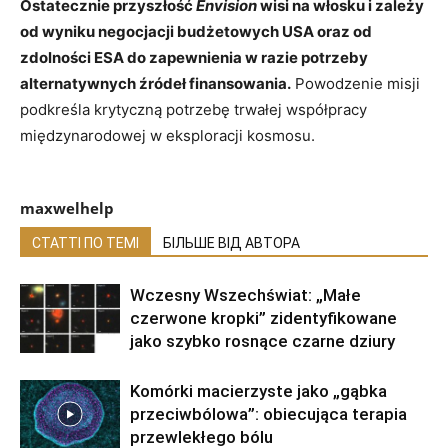
Ostatecznie przyszłość
Envision
wisi na włosku i zależy
od wyniku negocjacji budżetowych USA oraz od
zdolności ESA do zapewnienia w razie potrzeby
alternatywnych źródeł finansowania.
Powodzenie misji
podkreśla krytyczną potrzebę trwałej współpracy
międzynarodowej w eksploracji kosmosu.
maxwelhelp
СТАТТІ ПО ТЕМІ
БІЛЬШЕ ВІД АВТОРА
Wczesny Wszechświat: „Małe
czerwone kropki” zidentyfikowane
jako szybko rosnące czarne dziury
Komórki macierzyste jako „gąbka
przeciwbólowa”: obiecująca terapia
przewlekłego bólu