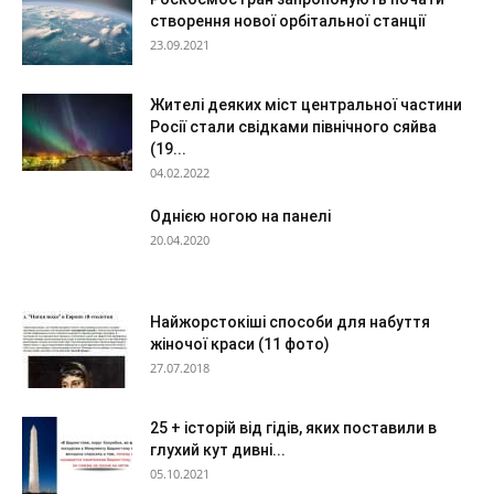
створення нової орбітальної станції
23.09.2021
Жителі деяких міст центральної частини
Росії стали свідками північного сяйва
(19...
04.02.2022
Однією ногою на панелі
20.04.2020
Найжорстокіші способи для набуття
жіночої краси (11 фото)
27.07.2018
25 + історій від гідів, яких поставили в
глухий кут дивні...
05.10.2021