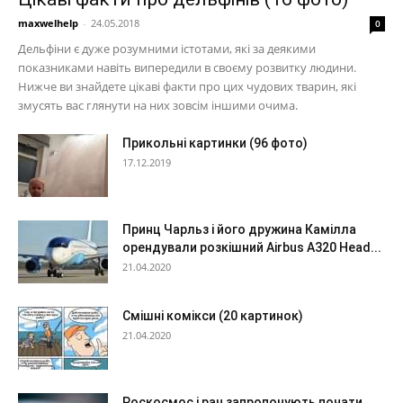
maxwelhelp
-
24.05.2018
0
Дельфіни є дуже розумними істотами, які за деякими
показниками навіть випередили в своєму розвитку людини.
Нижче ви знайдете цікаві факти про цих чудових тварин, які
змусять вас глянути на них зовсім іншими очима.
Прикольні картинки (96 фото)
17.12.2019
Принц Чарльз і його дружина Камілла
орендували розкішний Airbus A320 Head...
21.04.2020
Смішні комікси (20 картинок)
21.04.2020
Роскосмос і ран запропонують почати