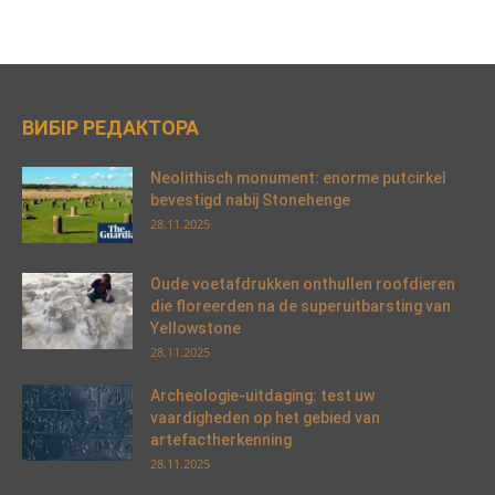
ВИБІР РЕДАКТОРА
Neolithisch monument: enorme putcirkel
bevestigd nabij Stonehenge
28.11.2025
Oude voetafdrukken onthullen roofdieren
die floreerden na de superuitbarsting van
Yellowstone
28.11.2025
Archeologie-uitdaging: test uw
vaardigheden op het gebied van
artefactherkenning
28.11.2025