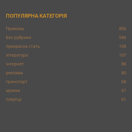
ПОПУЛЯРНА КАТЕГОРІЯ
Приколы
806
Без рубрики
586
прекрасна стать
108
література
107
інтернет
88
реклама
80
транспорт
68
музика
67
покупці
61