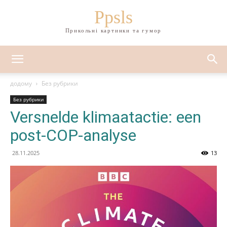
Ppsls
Прикольні картинки та гумор
додому
Без рубрики
Без рубрики
Versnelde klimaatactie: een
post-COP-analyse
28.11.2025
13