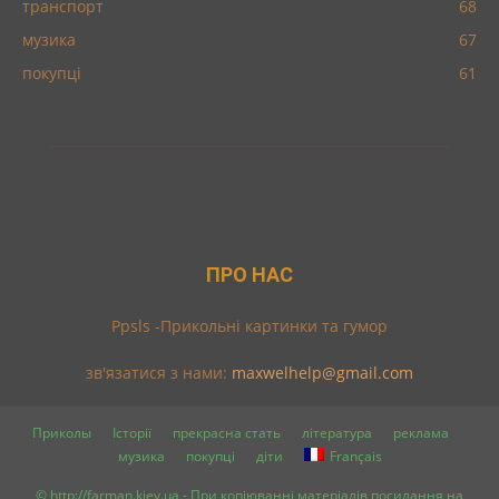
транспорт
68
музика
67
покупці
61
ПРО НАС
Ppsls -Прикольні картинки та гумор
зв'язатися з нами:
maxwelhelp@gmail.com
Приколы
Історії
прекрасна стать
література
реклама
музика
покупці
діти
Français
© http://farman.kiev.ua - При копіюванні матеріалів посилання на