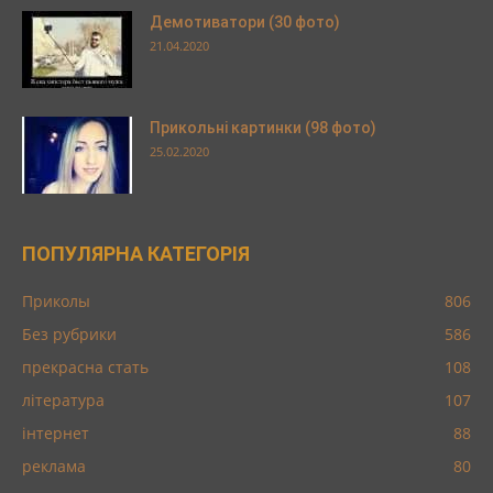
Демотиватори (30 фото)
21.04.2020
Прикольні картинки (98 фото)
25.02.2020
ПОПУЛЯРНА КАТЕГОРІЯ
Приколы
806
Без рубрики
586
прекрасна стать
108
література
107
інтернет
88
реклама
80