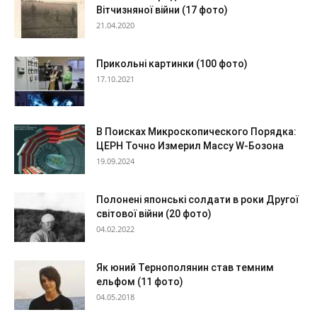
Вітчизняної війни (17 фото)
21.04.2020
Прикольні картинки (100 фото)
17.10.2021
В Поисках Микроскопического Порядка:
ЦЕРН Точно Измерил Массу W-Бозона
19.09.2024
Полонені японські солдати в роки Другої
світової війни (20 фото)
04.02.2022
Як юний Тернополянин став темним
ельфом (11 фото)
04.05.2018