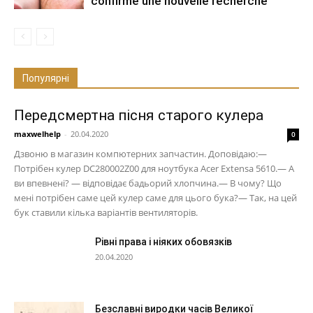
confirme une nouvelle recherche
Популярні
Передсмертна пісня старого кулера
maxwelhelp
-
20.04.2020
0
Дзвоню в магазин компютерних запчастин. Доповідаю:—
Потрібен кулер DC280002Z00 для ноутбука Acer Extensa 5610.— А
ви впевнені? — відповідає бадьорий хлопчина.— В чому? Що
мені потрібен саме цей кулер саме для цього бука?— Так, на цей
бук ставили кілька варіантів вентиляторів.
Рівні права і ніяких обовязків
20.04.2020
Безславні виродки часів Великої