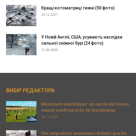
Кращі котоматриці тижні (50 фото)
25.12.2021
У Новій Англії, США, усувають наслідки
сильної сніжної бурі (24 фото)
21.04.2020
ВИБІР РЕДАКТОРА
Monument néolithique : un cercle de fosses
massif confirmé près de Stonehenge
28.11.2025
Des empreintes anciennes révèlent que les