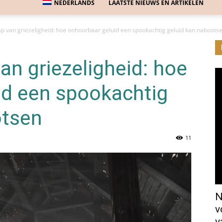
NEDERLANDS
LAATSTE NIEUWS EN ARTIKELEN
 van griezeligheid: hoe onhoorbaar geluid een spookachtig geluid kan naboots
n griezeligheid: hoe
id een spookachtig
otsen
11
N
v
v