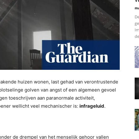
ma
De
ge
Im
de
akende huizen wonen, last gehad van verontrustende
plotselinge golven van angst of een algemeen gevoel
n toeschrijven aan paranormale activiteit,
ner wellicht veel mechanischer is:
infrageluid
.
 onder de drempel van het menselijk gehoor vallen