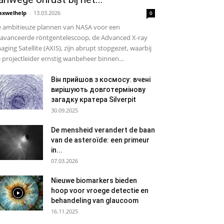
xwelhelp
-
13.03.2026
0
 ambitieuze plannen van NASA voor een
avanceerde röntgentelescoop, de Advanced X-ray
aging Satellite (AXIS), zijn abrupt stopgezet, waarbij
 projectleider ernstig wanbeheer binnen...
Він прийшов з космосу: вчені
вирішують довготермінову
загадку кратера Silverpit
30.09.2025
De mensheid verandert de baan
van de asteroïde: een primeur
in...
07.03.2026
Nieuwe biomarkers bieden
hoop voor vroege detectie en
behandeling van glaucoom
16.11.2025