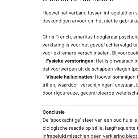
Hoewel het verband tussen infrageluid en 
deskundigen ervoor om het niet te gebruik
Chris French, emeritus hoogleraar psycholog
verklaring is voor het
gevoel
achtervolgd te
voor extremere verschijnselen. Bijvoorbeel
–
Fysieke verstoringen:
Het is onwaarschijn
dat voorwerpen uit de schappen vliegen (polt
–
Visuele hallucinaties:
Hoewel sommigen be
trillen, waardoor ‘verschijningen’ ontstaan,
door rigoureuze, gecontroleerde wetensch
Conclusie
De ‘spookachtige’ sfeer van een oud huis i
biologische reactie op stille, laagfrequente
infrageluid misschien geen verklaring biedt