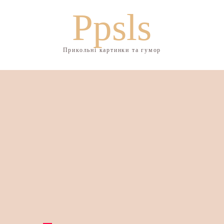
Ppsls
Прикольні картинки та гумор