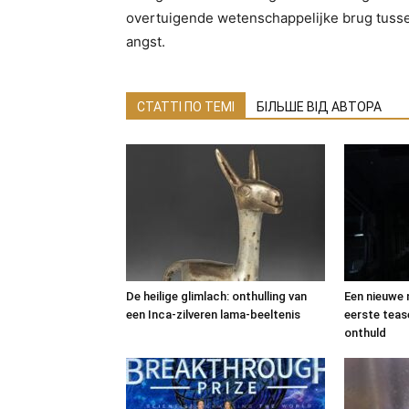
overtuigende wetenschappelijke brug tusse
angst.
СТАТТІ ПО ТЕМІ
БІЛЬШЕ ВІД АВТОРА
De heilige glimlach: onthulling van
Een nieuwe 
een Inca-zilveren lama-beeltenis
eerste tease
onthuld