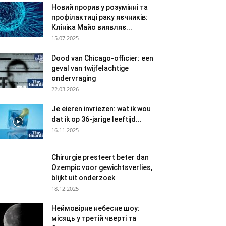
Новий прорив у розумінні та
профілактиці раку яєчників:
Клініка Майо виявляє...
15.07.2025
Dood van Chicago-officier: een
geval van twijfelachtige
ondervraging
22.03.2026
Je eieren invriezen: wat ik wou
dat ik op 36-jarige leeftijd...
16.11.2025
Chirurgie presteert beter dan
Ozempic voor gewichtsverlies,
blijkt uit onderzoek
18.12.2025
Неймовірне небесне шоу:
місяць у третій чверті та