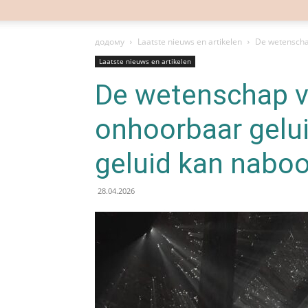
додому
Laatste nieuws en artikelen
De wetenschap
Laatste nieuws en artikelen
De wetenschap va
onhoorbaar gelu
geluid kan nabo
28.04.2026