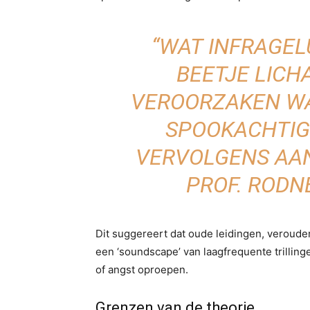
“WAT INFRAGELU
BEETJE LIC
VEROORZAKEN WA
SPOOKACHTIG
VERVOLGENS AAN
PROF. RODN
Dit suggereert dat oude leidingen, veroude
een ‘soundscape’ van laagfrequente trilli
of angst oproepen.
Grenzen van de theorie