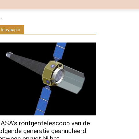
en
Популярні
ASA’s röntgentelescoop van de
olgende generatie geannuleerd
anwege onrust bij het...