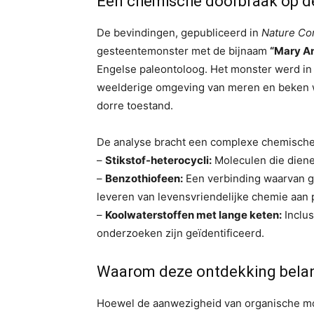
Een chemische doorbraak op d
De bevindingen, gepubliceerd in
Nature Co
gesteentemonster met de bijnaam
“Mary An
Engelse paleontoloog. Het monster werd in
weelderige omgeving van meren en beken wa
dorre toestand.
De analyse bracht een complexe chemische c
–
Stikstof-heterocycli:
Moleculen die diene
–
Benzothiofeen:
Een verbinding waarvan ge
leveren van levensvriendelijke chemie aan 
–
Koolwaterstoffen met lange keten:
Inclus
onderzoeken zijn geïdentificeerd.
Waarom deze ontdekking belang
Hoewel de aanwezigheid van organische mole