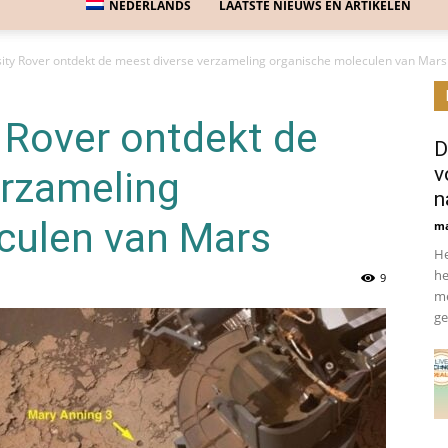
NEDERLANDS
LAATSTE NIEUWS EN ARTIKELEN
ity Rover ontdekt de meest diverse verzameling organische moleculen van Mars
 Rover ontdekt de
D
v
erzameling
n
culen van Mars
ma
He
he
9
me
ge