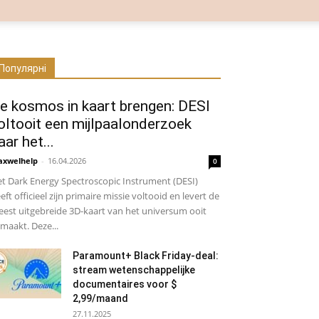
Популярні
e kosmos in kaart brengen: DESI
oltooit een mijlpaalonderzoek
aar het...
xwelhelp
-
16.04.2026
0
t Dark Energy Spectroscopic Instrument (DESI)
eft officieel zijn primaire missie voltooid en levert de
est uitgebreide 3D-kaart van het universum ooit
maakt. Deze...
Paramount+ Black Friday-deal:
stream wetenschappelijke
documentaires voor $
2,99/maand
27.11.2025