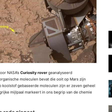
door NASA’s
Curiosity rover
geanalyseerd
rganische moleculen bevat die ooit op Mars zijn
p koolstof gebaseerde moleculen zijn er zeven geheel
rijke mijlpaal markeert in ons begrip van de chemie