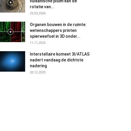
vulkanische pluim kan de
rotatie van...
25.03.2026
Organen bouwen in de ruimte:
wetenschappers printen
spierweefsel in 3D onder...
11.11.2025
Interstellaire komeet 3I/ATLAS
nadert vandaag de dichtste
nadering
20.12.2025