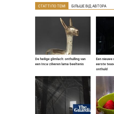
СТАТТІ ПО ТЕМІ
БІЛЬШЕ ВІД АВТОРА
De heilige glimlach: onthulling van
Een nieuwe 
een Inca-zilveren lama-beeltenis
eerste tease
onthuld