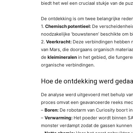
biedt het wel een cruciaal stukje van de pu
De ontdekking is om twee belangrijke reden
1.
Chemisch potentieel:
De verscheidenheid
noodzakelijke ‘bouwstenen’ beschikte om b
2.
Veerkracht:
Deze verbindingen hebben mi
van Mars, die doorgaans organisch materia
de
kleimineralen
in het gebied, die funger
organische verbindingen.
Hoe de ontdekking werd geda
De analyse werd uitgevoerd met behulp va
proces omvat een geavanceerde reeks mec
–
Boren:
De robotarm van Curiosity boort in
–
Verwarming:
Het poeder wordt binnen SA
monster verdampt zodat de gassen kunnen