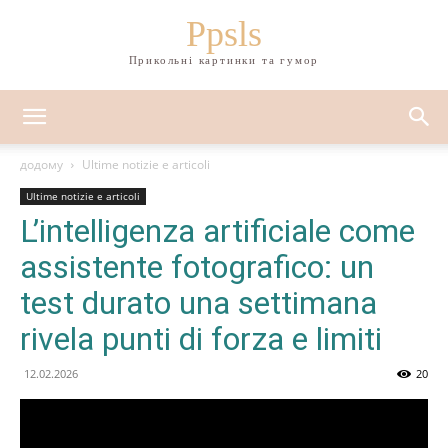
Ppsls
Прикольні картинки та гумор
додому
Ultime notizie e articoli
Ultime notizie e articoli
L’intelligenza artificiale come
assistente fotografico: un
test durato una settimana
rivela punti di forza e limiti
12.02.2026
20