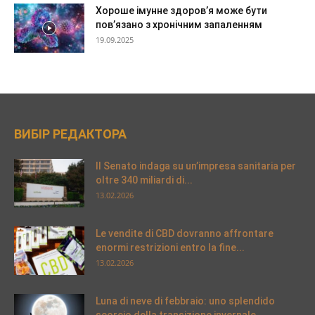
Хороше імунне здоров’я може бути
пов’язано з хронічним запаленням
19.09.2025
ВИБІР РЕДАКТОРА
Il Senato indaga su un’impresa sanitaria per
oltre 340 miliardi di...
13.02.2026
Le vendite di CBD dovranno affrontare
enormi restrizioni entro la fine...
13.02.2026
Luna di neve di febbraio: uno splendido
scorcio della transizione invernale