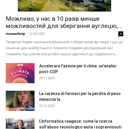
Можливо, у нас в 10 разів менше
можливостей для зберігання вуглецю,...
maxwelhelp
-
12.09.2025
0
Тендітна Надія: наскільки реальним є зберігання вуглецю і що це
означає для майбутнього планети Недавні дослідження, які
ставлять під сумнів масштаби нашої здатності до підземного...
Accelerare l’azione per il clima: un’analisi
post-COP
28.11.2025
La carenza di farmaci per la perdita di peso
minaccia la...
02.12.2025
L’informatica reagisce: come la ricerca
sull’abuso tecnologico aiuta i sopravvissuti