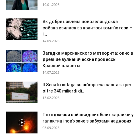
19.01.2026
Як добре навчена новозеландська
собака взялася за квантові комп’ютери –
і...
14.09.2025
Загадка марсианского метеорита: окно в
древние вулканические процессы
Красной планеты
14.07.2025
Il Senato indaga su un’impresa sanitaria per
oltre 340 miliardi di...
13.02.2026
Походження найшвидших білих карликів у
галактиці пов’язане з вибухами наднових
03.09.2025