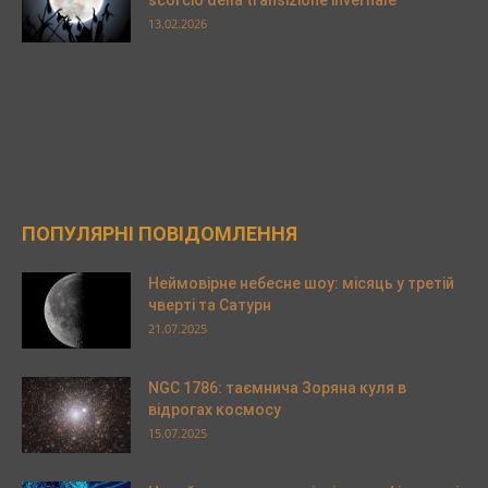
13.02.2026
ПОПУЛЯРНІ ПОВІДОМЛЕННЯ
Неймовірне небесне шоу: місяць у третій
чверті та Сатурн
21.07.2025
NGC 1786: таємнича Зоряна куля в
відрогах космосу
15.07.2025