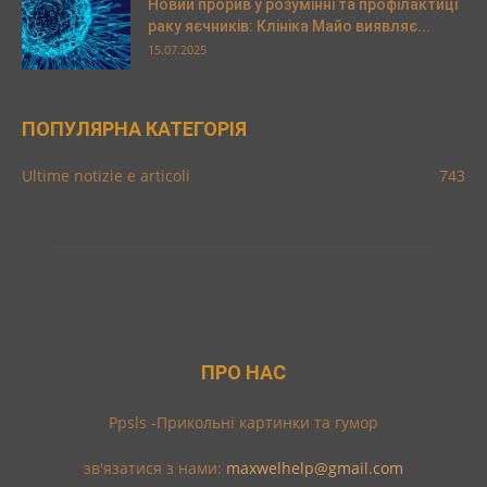
Новий прорив у розумінні та профілактиці
раку яєчників: Клініка Майо виявляє...
15.07.2025
ПОПУЛЯРНА КАТЕГОРІЯ
Ultime notizie e articoli
743
ПРО НАС
Ppsls -Прикольні картинки та гумор
зв'язатися з нами:
maxwelhelp@gmail.com