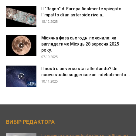
Il “Ragno” di Europa finalmente spiegato:
l’impatto di un asteroide rivela...
18.12.2025
Місячна фаза сьогодні пояснила: як
виглядатиме Місяць 28 вересня 2025
року.
07.10.2025
Il nostro universo sta rallentando? Un
nuovo studio suggerisce un indebolimento...
10.11.2025
ВИБІР РЕДАКТОРА
La scienza sorprendente dietro i tuffi polari