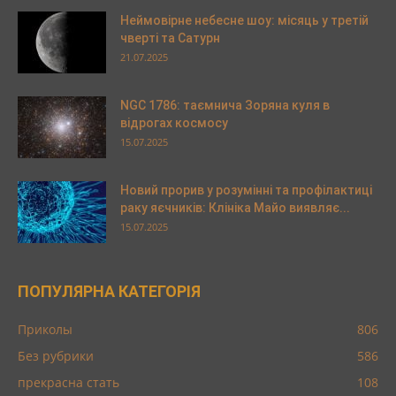
Неймовірне небесне шоу: місяць у третій
чверті та Сатурн
21.07.2025
NGC 1786: таємнича Зоряна куля в
відрогах космосу
15.07.2025
Новий прорив у розумінні та профілактиці
раку яєчників: Клініка Майо виявляє...
15.07.2025
ПОПУЛЯРНА КАТЕГОРІЯ
Приколы
806
Без рубрики
586
прекрасна стать
108