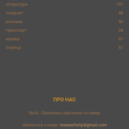
література
107
інтернет
88
реклама
80
транспорт
68
музика
67
покупці
61
ПРО НАС
Ppsls -Прикольні картинки та гумор
зв'язатися з нами:
maxwelhelp@gmail.com