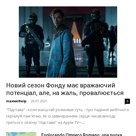
Новий сезон Фонду має вражаючий
потенціал, але, на жаль, провалюється
maxwelhelp
-
28.07.2025
0
"Підстава" : коли масштаб розмиває суть - про падіння амбітного
серіалуЯ пам'ятаю, як із завмиранням серця чекав виходу
третього сезону "підстави" на Apple TV+....
Esplorando l’Impero Romano: una nuova