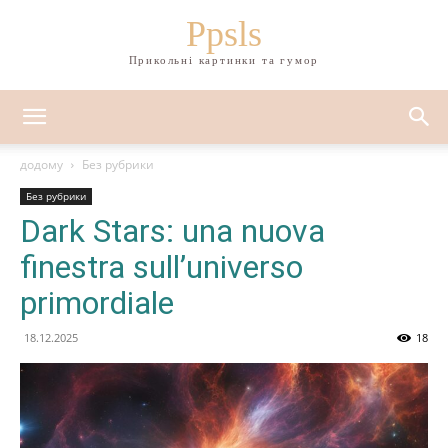
Ppsls
Прикольні картинки та гумор
додому
Без рубрики
Без рубрики
Dark Stars: una nuova
finestra sull’universo
primordiale
18.12.2025
18