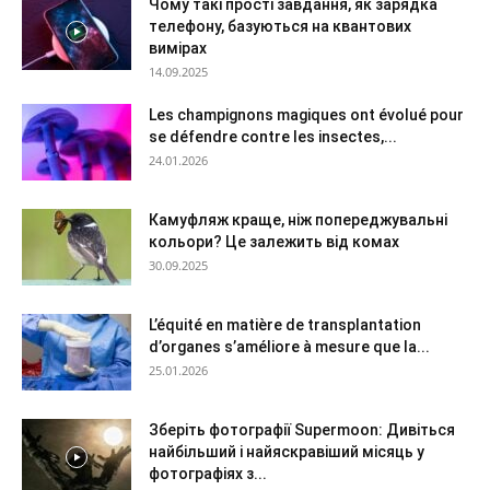
Чому такі прості завдання, як зарядка
телефону, базуються на квантових
вимірах
14.09.2025
Les champignons magiques ont évolué pour
se défendre contre les insectes,...
24.01.2026
Камуфляж краще, ніж попереджувальні
кольори? Це залежить від комах
30.09.2025
L’équité en matière de transplantation
d’organes s’améliore à mesure que la...
25.01.2026
Зберіть фотографії Supermoon: Дивіться
найбільший і найяскравіший місяць у
фотографіях з...