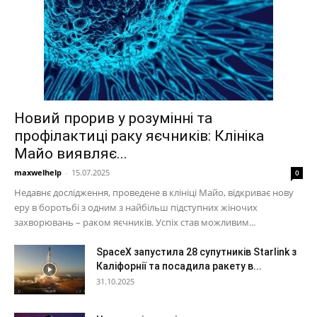
Новий прорив у розумінні та
профілактиці раку яєчників: Клініка
Майо виявляє...
maxwelhelp
-
15.07.2025
0
Недавнє дослідження, проведене в клініці Майо, відкриває нову
еру в боротьбі з одним з найбільш підступних жіночих
захворювань – раком яєчників. Успіх став можливим...
SpaceX запустила 28 супутників Starlink з
Каліфорнії та посадила ракету в...
31.10.2025