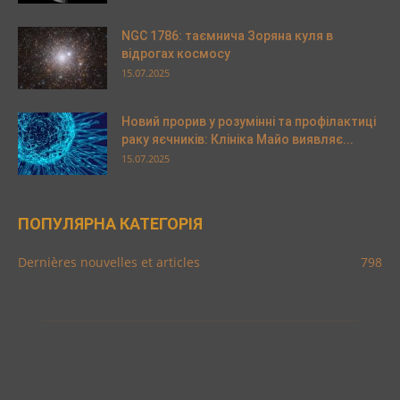
NGC 1786: таємнича Зоряна куля в
відрогах космосу
15.07.2025
Новий прорив у розумінні та профілактиці
раку яєчників: Клініка Майо виявляє...
15.07.2025
ПОПУЛЯРНА КАТЕГОРІЯ
Dernières nouvelles et articles
798