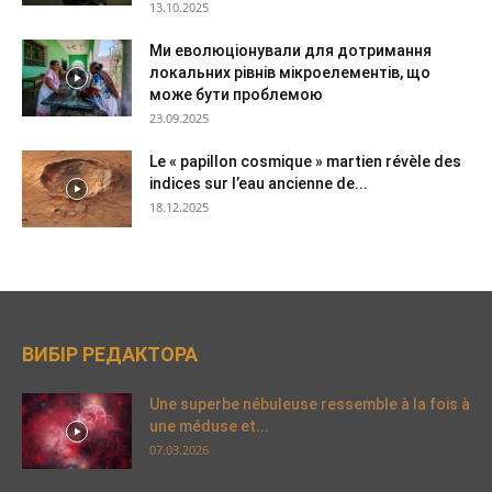
13.10.2025
Ми еволюціонували для дотримання
локальних рівнів мікроелементів, що
може бути проблемою
23.09.2025
Le « papillon cosmique » martien révèle des
indices sur l’eau ancienne de...
18.12.2025
ВИБІР РЕДАКТОРА
Une superbe nébuleuse ressemble à la fois à
une méduse et...
07.03.2026