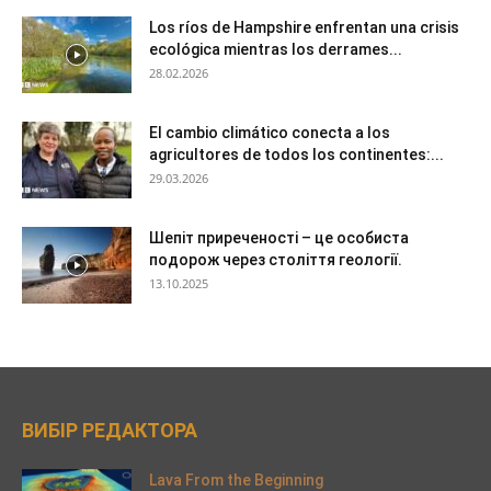
Los ríos de Hampshire enfrentan una crisis
ecológica mientras los derrames...
28.02.2026
El cambio climático conecta a los
agricultores de todos los continentes:...
29.03.2026
Шепіт приреченості – це особиста
подорож через століття геології.
13.10.2025
ВИБІР РЕДАКТОРА
Lava From the Beginning