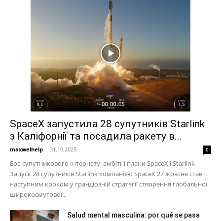
SpaceX запустила 28 супутників Starlink
з Каліфорнії та посадила ракету в...
maxwelhelp
-
31.10.2025
0
Ера супутникового Інтернету: амбітні плани SpaceX і Starlink
Запуск 28 супутників Starlink компанією SpaceX 27 жовтня став
наступним кроком у грандіозній стратегії створення глобальної
широкосмугової...
Salud mental masculina: por qué se pasa