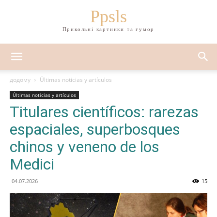
Ppsls
Прикольні картинки та гумор
додому
Últimas noticias y artículos
Últimas noticias y artículos
Titulares científicos: rarezas
espaciales, superbosques
chinos y veneno de los
Medici
04.07.2026
15