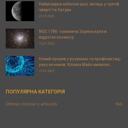
Неймовірне небесне шоу: місяць у третій
чверті та Сатурн
21.07.2025
NGC 1786: таємнича Зоряна куля в
відрогах космосу
15.07.2025
Новий прорив у розумінні та профілактиці
раку яєчників: Клініка Майо виявляє...
15.07.2025
ПОПУЛЯРНА КАТЕГОРІЯ
Últimas noticias y artículos
966