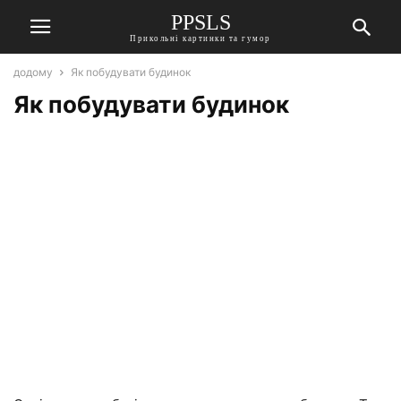
PPSLS
Прикольні картинки та гумор
додому
Як побудувати будинок
Як побудувати будинок