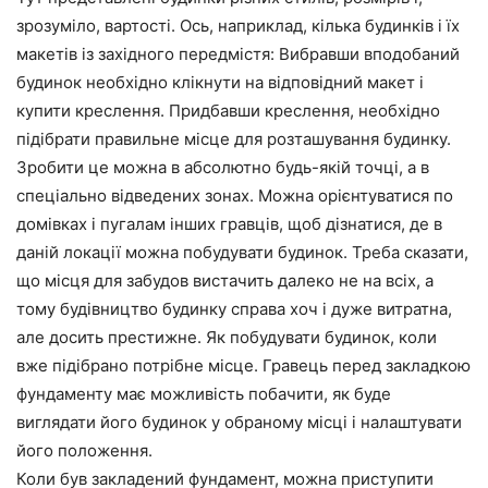
зрозуміло, вартості. Ось, наприклад, кілька будинків і їх
макетів із західного передмістя: Вибравши вподобаний
будинок необхідно клікнути на відповідний макет і
купити креслення. Придбавши креслення, необхідно
підібрати правильне місце для розташування будинку.
Зробити це можна в абсолютно будь-якій точці, а в
спеціально відведених зонах. Можна орієнтуватися по
домівках і пугалам інших гравців, щоб дізнатися, де в
даній локації можна побудувати будинок. Треба сказати,
що місця для забудов вистачить далеко не на всіх, а
тому будівництво будинку справа хоч і дуже витратна,
але досить престижне. Як побудувати будинок, коли
вже підібрано потрібне місце. Гравець перед закладкою
фундаменту має можливість побачити, як буде
виглядати його будинок у обраному місці і налаштувати
його положення.
Коли був закладений фундамент, можна приступити