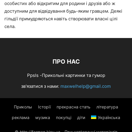
особистих або відкритим для родини і друзів або ж
доступним для відвідування будь-яким гравцем. Деякі
гільдії примудряються навіть створювати власні цілі
села.
ПРО НАС
Ppsls -Прикольні картинки та гумор
зв'язатися з нами:
maxwelhelp@gmail.com
Приколы
Історії
прекрасна стать
література
реклама
музика
покупці
діти
Українська
© http://farman.kiev.ua - При копіюванні матеріалів