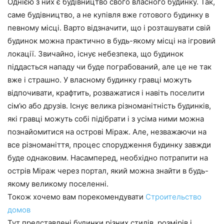
Однією з них є будівництво свого власного будинку. Так,
саме будівництво, а не купівля вже готового будинку в
певному місці. Варто відзначити, що і розташувати свій
будинок можна практично в будь-якому місці на ігровий
локації. Звичайно, існує небезпека, що будинок
піддасться нападу чи буде пограбований, але це не так
вже і страшно. У власному будинку гравці можуть
відпочивати, крафтить, розважатися і навіть поселити
сім’ю або друзів. Існує велика різноманітність будинків,
які гравці можуть собі підібрати і з усіма ними можна
познайомитися на острові Міраж. Але, незважаючи на
все різноманіття, процес спорудження будинку завжди
буде однаковим. Насамперед, необхідно потрапити на
острів Міраж через портал, який можна знайти в будь-
якому великому поселенні.
Токож хочемо вам порекомендувати
Строительство
домов
Тут представлені будинки різних стилів, розмірів і,