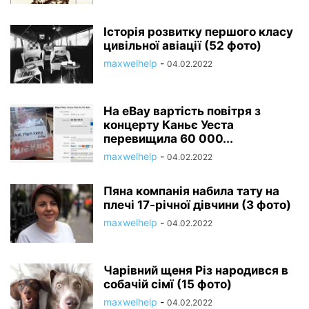
Історія розвитку першого класу
цивільної авіації (52 фото)
maxwelhelp
-
04.02.2022
На eBay вартість повітря з
концерту Каньє Уеста
перевищила 60 000...
maxwelhelp
-
04.02.2022
Пяна компанія набила тату на
плечі 17-річної дівчини (3 фото)
maxwelhelp
-
04.02.2022
Чарівний щеня Різ народився в
собачій сімї (15 фото)
maxwelhelp
-
04.02.2022