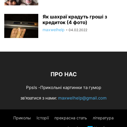
Як шахраї крадуть гроші з
кредиток (4 фото)
maxwelhelp
-
04.02.2022
ПРО НАС
Ppsls -Прикольні картинки та гумор
зв'язатися з нами:
maxwelhelp@gmail.com
Приколы
Історії
прекрасна стать
література