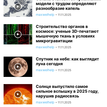
модели с трудом определяют
разнообразие капель
maxwelhelp
-
11.11.2025
Строительство органов в
космосе: ученые 3D-печатают
мышечную ткань в условиях
микрогравитации
maxwelhelp
-
11.11.2025
Спутник на небе: как выглядит
луна сегодня
maxwelhelp
-
11.11.2025
Солнце выпустило самое
сильное вспышку в 2025 году,
нарушив радиосвязь
maxwelhelp
-
11.11.2025