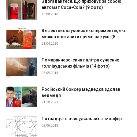
Здогадайтеся, що приховує за собою
автомат Coca-Cola? (9 фото)
13.08.2018
8 ефектних наукових експериментів, які
можна поставити прямо на кухні (8...
21.04.2020
Помаранчево-синя палітра сучасних
голлівудських фільмів (14 фото)
26.05.2018
Російський боксер медведєв здолав
ведмедя
21.10.2021
Пятнадцять очищувальних атмосфер
09.06.2018