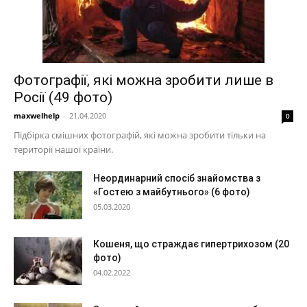
Фотографії, які можна зробити лише в
Росії (49 фото)
maxwelhelp
-
21.04.2020
0
Підбірка смішних фотографій, які можна зробити тільки на
території нашої країни.
Неординарний спосіб знайомства з
«Гостею з майбутнього» (6 фото)
05.03.2020
Кошеня, що страждає гипертрихозом (20
фото)
04.02.2022