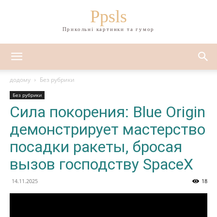
Ppsls
Прикольні картинки та гумор
додому
Без рубрики
Без рубрики
Сила покорения: Blue Origin
демонстрирует мастерство
посадки ракеты, бросая
вызов господству SpaceX
14.11.2025
18