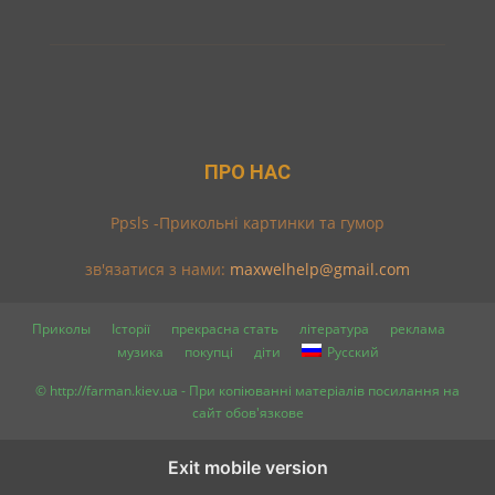
ПРО НАС
Ppsls -Прикольні картинки та гумор
зв'язатися з нами:
maxwelhelp@gmail.com
Приколы
Історії
прекрасна стать
література
реклама
музика
покупці
діти
Русский
© http://farman.kiev.ua - При копіюванні матеріалів посилання на
сайт обов'язкове
Exit mobile version