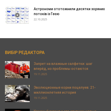
Астрономи ототожнили десятки зоряних
потоків із Геєю
22.10.2025
ВИБІР РЕДАКТОРА
Запрет на влажные салфетки: шаг
вперёд, но проблемы остаются
19.11.2025
Эволюционные корни поцелуев: 21-
миллионлетняя история
19.11.2025