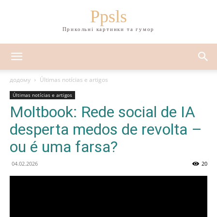
Ppsls
Прикольні картинки та гумор
додому
Últimas notícias e artigos
Últimas notícias e artigos
Moltbook: Rede social de IA
desperta medos de revolta –
ou é uma farsa?
04.02.2026
20