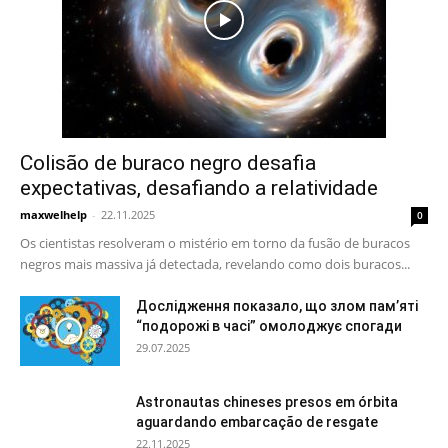
Colisão de buraco negro desafia
expectativas, desafiando a relatividade
maxwelhelp
-
22.11.2025
0
Os cientistas resolveram o mistério em torno da fusão de buracos
negros mais massiva já detectada, revelando como dois buracos...
Дослідження показало, що злом пам’яті
“подорожі в часі” омолоджує спогади
29.07.2025
Astronautas chineses presos em órbita
aguardando embarcação de resgate
22.11.2025