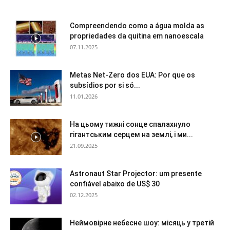
Compreendendo como a água molda as
propriedades da quitina em nanoescala
07.11.2025
Metas Net-Zero dos EUA: Por que os
subsídios por si só...
11.01.2026
На цьому тижні сонце спалахнуло
гігантським серцем на землі, і ми...
21.09.2025
Astronaut Star Projector: um presente
confiável abaixo de US$ 30
02.12.2025
Неймовірне небесне шоу: місяць у третій