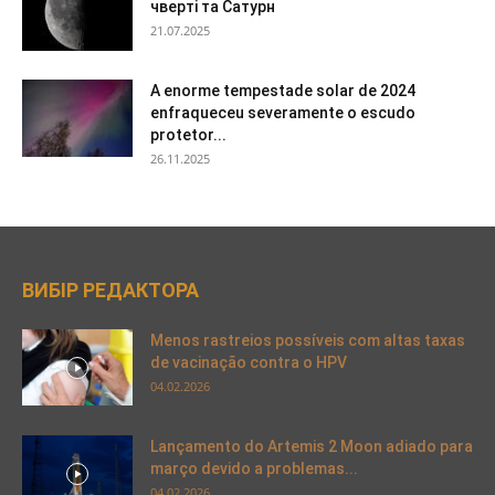
чверті та Сатурн
21.07.2025
A enorme tempestade solar de 2024
enfraqueceu severamente o escudo
protetor...
26.11.2025
ВИБІР РЕДАКТОРА
Menos rastreios possíveis com altas taxas
de vacinação contra o HPV
04.02.2026
Lançamento do Artemis 2 Moon adiado para
março devido a problemas...
04.02.2026