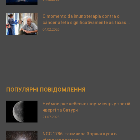
O momento da imunoterapia contra o
câncer afeta significativamente as taxas...
04.02.2026
ПОПУЛЯРНІ ПОВІДОМЛЕННЯ
Неймовірне небесне шоу: місяць у третій
чверті та Сатурн
21.07.2025
NGC 1786: таємнича Зоряна куля в
відрогах космосу