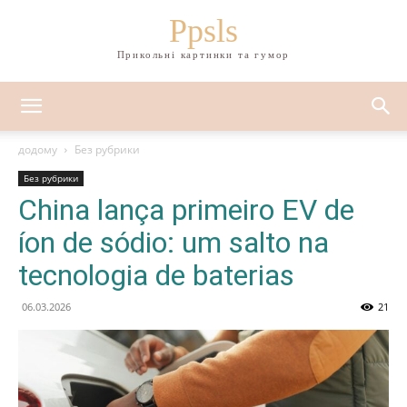
Ppsls
Прикольні картинки та гумор
додому
Без рубрики
Без рубрики
China lança primeiro EV de
íon de sódio: um salto na
tecnologia de baterias
06.03.2026
21