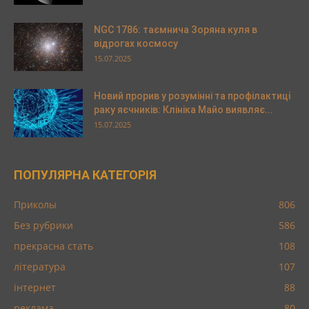
NGC 1786: таємнича Зоряна куля в
відрогах космосу
15.07.2025
Новий прорив у розумінні та профілактиці
раку яєчників: Клініка Майо виявляє...
15.07.2025
ПОПУЛЯРНА КАТЕГОРІЯ
Приколы
806
Без рубрики
586
прекрасна стать
108
література
107
інтернет
88
реклама
80