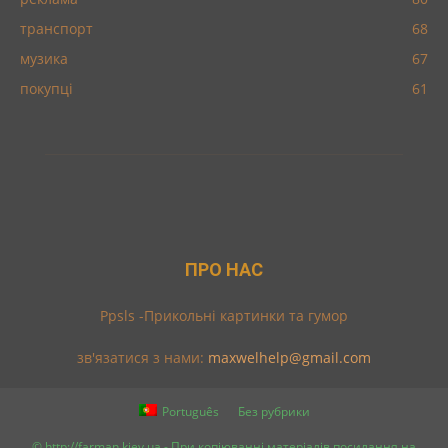
транспорт
68
музика
67
покупці
61
ПРО НАС
Ppsls -Прикольні картинки та гумор
зв'язатися з нами:
maxwelhelp@gmail.com
Português
Без рубрики
© http://farman.kiev.ua - При копіюванні матеріалів посилання на