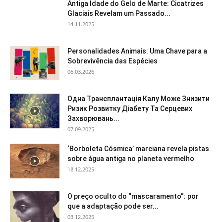
Antiga Idade do Gelo de Marte: Cicatrizes
Glaciais Revelam um Passado...
14.11.2025
Personalidades Animais: Uma Chave para a
Sobrevivência das Espécies
06.03.2026
Одна Трансплантація Калу Може Знизити
Ризик Розвитку Діабету Та Серцевих
Захворювань...
07.09.2025
‘Borboleta Cósmica’ marciana revela pistas
sobre água antiga no planeta vermelho
18.12.2025
O preço oculto do “mascaramento”: por
que a adaptação pode ser...
03.12.2025