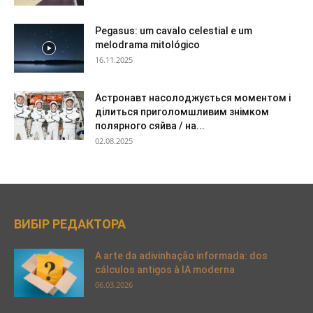
Pegasus: um cavalo celestial e um
melodrama mitológico
16.11.2025
Астронавт насолоджується моментом і
ділиться приголомшливим знімком
полярного сяйва / на...
02.08.2025
ВИБІР РЕДАКТОРА
A arte da adivinhação informada: dos
cálculos antigos à IA moderna
06.03.2026