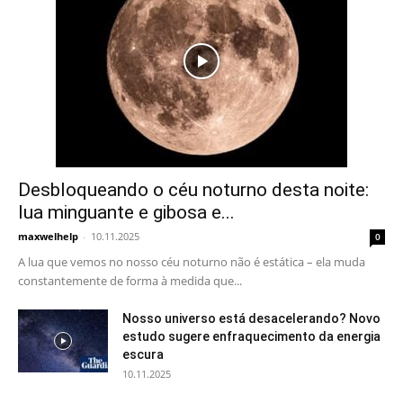
Desbloqueando o céu noturno desta noite:
lua minguante e gibosa e...
maxwelhelp
-
10.11.2025
0
A lua que vemos no nosso céu noturno não é estática – ela muda
constantemente de forma à medida que...
Nosso universo está desacelerando? Novo
estudo sugere enfraquecimento da energia
escura
10.11.2025