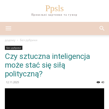
Ppsls
Прикольні картинки та гумор
додому
Без рубрики
Без рубрики
Czy sztuczna inteligencja
może stać się siłą
polityczną?
12.11.2025
40