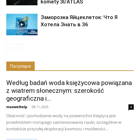
komety 3I/ATLAS
Заморозка Яйцеклеток: Что Я
Хотела Знать в 36
Популярні
Według badań woda księżycowa powiązana
z wiatrem słonecznym: szerokość
geograficzna i...
maxwelhelp
-
08.11.2025
0
Obecność i pochodzenie wody na powierzchni Księżyca jest
przedmiotem rosnącego zainteresowania nauki, szczególnie w
kontekście przyszłej eksploracji kosmosu i możliwości...