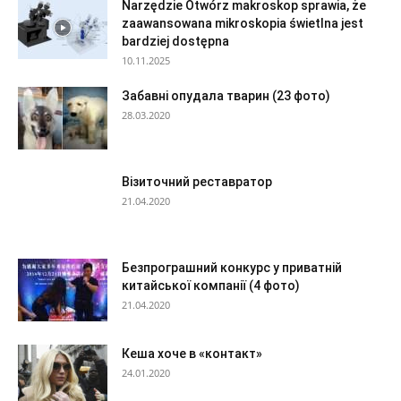
Narzędzie Otwórz makroskop sprawia, że
zaawansowana mikroskopia świetlna jest
bardziej dostępna
10.11.2025
Забавні опудала тварин (23 фото)
28.03.2020
Візиточний реставратор
21.04.2020
Безпрограшний конкурс у приватній
китайської компанії (4 фото)
21.04.2020
Кеша хоче в «контакт»
24.01.2020