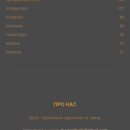
література
107
інтернет
88
реклама
80
транспорт
68
музика
67
покупці
61
ПРО НАС
Ppsls -Прикольні картинки та гумор
зв'язатися з нами:
maxwelhelp@gmail.com