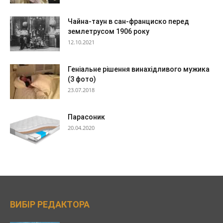
Чайна-таун в сан-франциско перед
землетрусом 1906 року
12.10.2021
Геніальне рішення винахідливого мужика
(3 фото)
23.07.2018
Парасоник
20.04.2020
ВИБІР РЕДАКТОРА