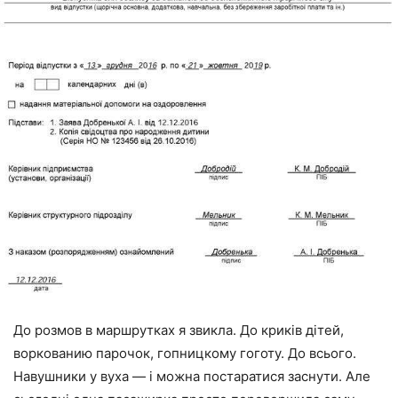
До розмов в маршрутках я звикла. До криків дітей,
воркованию парочок, гопницкому гоготу. До всього.
Навушники у вуха — і можна постаратися заснути. Але