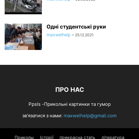
Одні студентські руки
maxwelhelp
-
25.12.2021
ПРО НАС
Ppsls -Прикольні картинки та гумор
зв'язатися з нами:
maxwelhelp@gmail.com
Приколы
Історії
прекрасна стать
література