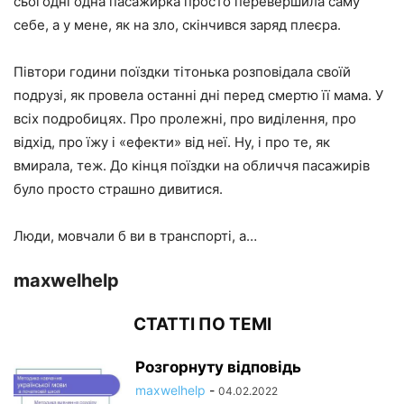
сьогодні одна пасажирка просто перевершила саму
себе, а у мене, як на зло, скінчився заряд плеєра.
Півтори години поїздки тітонька розповідала своїй
подрузі, як провела останні дні перед смертю її мама. У
всіх подробицях. Про пролежні, про виділення, про
відхід, про їжу і «ефекти» від неї. Ну, і про те, як
вмирала, теж. До кінця поїздки на обличчя пасажирів
було просто страшно дивитися.
Люди, мовчали б ви в транспорті, а…
maxwelhelp
СТАТТІ ПО ТЕМІ
Розгорнуту відповідь
maxwelhelp
-
04.02.2022