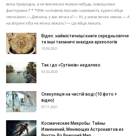
вона природна, а не викликані якими-небудь зовнішніми
факторами.* * *95% чоловіків ласкаво називають курячі яйця
«яєчками».— Дівчина, у вас яєчка є?— Ні, у мене яєчок немає.— А
на вітрині хіба не яєчка лежать?— Це яйця лежать.
Відео: наймістичніші книги середньовіччя
та інші таємничі знахідки археологів
10.09.2021
Так і до «Сутінків» недалеко
03.02.2020
Спекуляція на чистій воді (10 фото +
відео)
07.11.2021
Космические Микробы: Тайны
Изменений, Меняющих Астронавтов из
Внутрь Во Внешний Мир