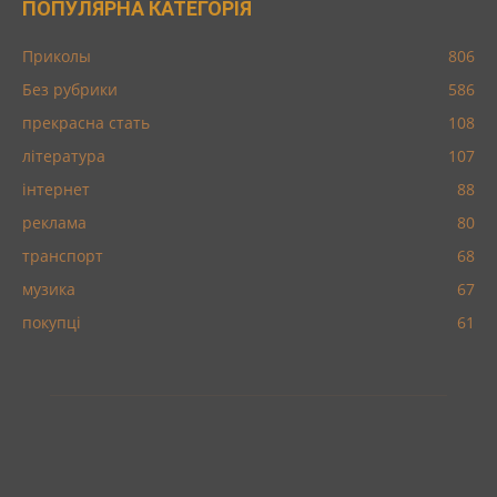
ПОПУЛЯРНА КАТЕГОРІЯ
Приколы
806
Без рубрики
586
прекрасна стать
108
література
107
інтернет
88
реклама
80
транспорт
68
музика
67
покупці
61