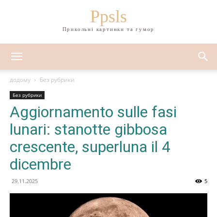
Ppsls
Прикольні картинки та гумор
додому
Без рубрики
Без рубрики
Aggiornamento sulle fasi
lunari: stanotte gibbosa
crescente, superluna il 4
dicembre
29.11.2025
5