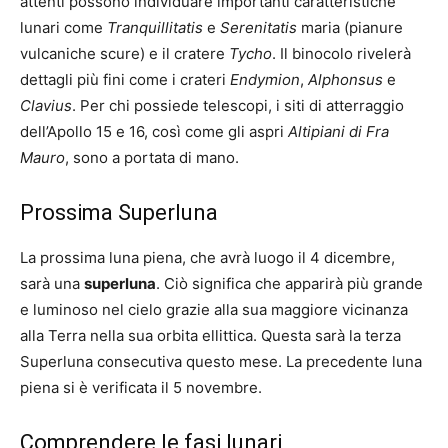
attenti possono individuare importanti caratteristiche
lunari come
Tranquillitatis
e
Serenitatis
maria (pianure
vulcaniche scure) e il cratere
Tycho
. Il binocolo rivelerà
dettagli più fini come i crateri
Endymion
,
Alphonsus
e
Clavius
. Per chi possiede telescopi, i siti di atterraggio
dell’Apollo 15 e 16, così come gli aspri
Altipiani di Fra
Mauro
, sono a portata di mano.
Prossima Superluna
La prossima luna piena, che avrà luogo il 4 dicembre,
sarà una
superluna
. Ciò significa che apparirà più grande
e luminoso nel cielo grazie alla sua maggiore vicinanza
alla Terra nella sua orbita ellittica. Questa sarà la terza
Superluna consecutiva questo mese. La precedente luna
piena si è verificata il 5 novembre.
Comprendere le fasi lunari