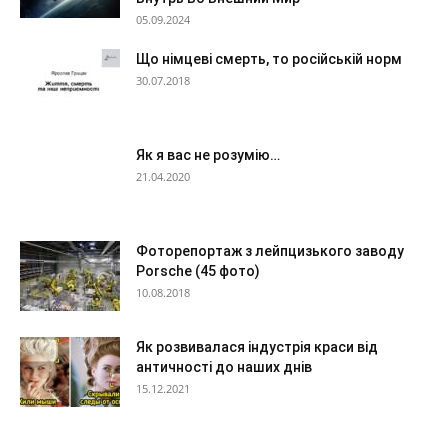
05.09.2024
Що німцеві смерть, то російській норм
30.07.2018
Як я вас не розумію…
21.04.2020
Фоторепортаж з лейпцизького заводу
Porsche (45 фото)
10.08.2018
Як розвивалася індустрія краси від
античності до наших днів
15.12.2021