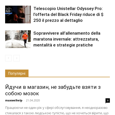
Telescopio Unistellar Odyssey Pro:
l’offerta del Black Friday riduce di $
250 il prezzo al dettaglio
Sopravvivere all’allenamento della
maratona invernale: attrezzatura,
mentalità e strategie pratiche
Популярні
Йдучи в магазин, не забудьте взяти з
собою мозок
maxwelhelp
-
21.04.2020
0
Працюючи не один рік у сфері обслуговування, я неодноразово
стикалася з такою людською тупістю, що не хочеться вірити, що