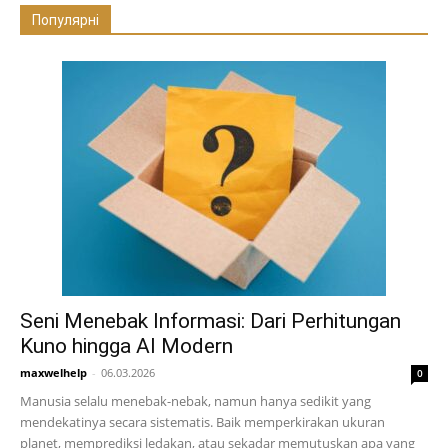
Популярні
Seni Menebak Informasi: Dari Perhitungan
Kuno hingga AI Modern
maxwelhelp
-
06.03.2026
0
Manusia selalu menebak-nebak, namun hanya sedikit yang
mendekatinya secara sistematis. Baik memperkirakan ukuran
planet, memprediksi ledakan, atau sekadar memutuskan apa yang