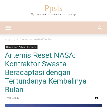
Ppsls
Прикольні картинки та гумор
додому
Berita dan Artikel Terbaru
Berita dan Artikel Terbaru
Artemis Reset NASA:
Kontraktor Swasta
Beradaptasi dengan
Tertundanya Kembalinya
Bulan
09.03.2026
19