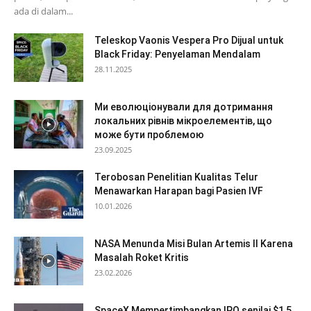
ada di dalam...
Teleskop Vaonis Vespera Pro Dijual untuk
Black Friday: Penyelaman Mendalam
28.11.2025
Ми еволюціонували для дотримання
локальних рівнів мікроелементів, що
може бути проблемою
23.09.2025
Terobosan Penelitian Kualitas Telur
Menawarkan Harapan bagi Pasien IVF
10.01.2026
NASA Menunda Misi Bulan Artemis II Karena
Masalah Roket Kritis
23.02.2026
SpaceX Mempertimbangkan IPO senilai $1,5