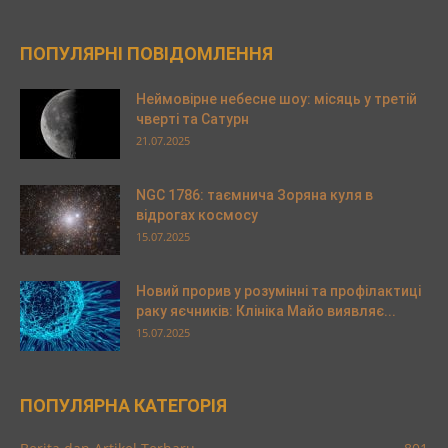
ПОПУЛЯРНІ ПОВІДОМЛЕННЯ
Неймовірне небесне шоу: місяць у третій
чверті та Сатурн
21.07.2025
NGC 1786: таємнича Зоряна куля в
відрогах космосу
15.07.2025
Новий прорив у розумінні та профілактиці
раку яєчників: Клініка Майо виявляє...
15.07.2025
ПОПУЛЯРНА КАТЕГОРІЯ