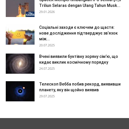
Triliun Selaras dengan Ulang Tahun Musk...
29.01.2026
Соціальні заходи є ключем до щастя:
нове дослідження підтверджує зв’язок
між...
20.07.2025
Вчені виявили бунтівну зоряну сім’ю, що
кидає виклик космічному порядку
24.07.2025
Телескоп Вебба побив рекорд, виявивши
планету, яку він щойно виявив
29.07.2025