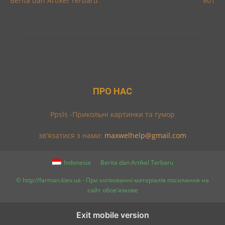
Berita dan Artikel Terbaru
801
ПРО НАС
Ppsls -Прикольні картинки та гумор
зв'язатися з нами:
maxwelhelp@gmail.com
Indonesia
Berita dan Artikel Terbaru
© http://farman.kiev.ua - При копіюванні матеріалів посилання на
сайт обов'язкове
Exit mobile version