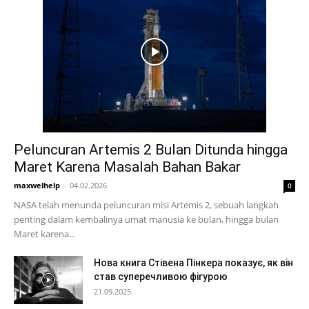
Peluncuran Artemis 2 Bulan Ditunda hingga
Maret Karena Masalah Bahan Bakar
maxwelhelp
-
04.02.2026
0
NASA telah menunda peluncuran misi Artemis 2, sebuah langkah
penting dalam kembalinya umat manusia ke bulan, hingga bulan
Maret karena...
Нова книга Стівена Пінкера показує, як він
став суперечливою фігурою
21.09.2025