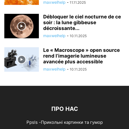
maxwelhelp
-
11.11.2025
Débloquer le ciel nocturne de ce
soir : la lune gibbeuse
décroissante...
maxwelhelp
-
10.11.2025
Le « Macroscope » open source
rend l’imagerie lumineuse
avancée plus accessible
maxwelhelp
-
10.11.2025
ПРО НАС
Ppsls -Прикольні картинки та гумор