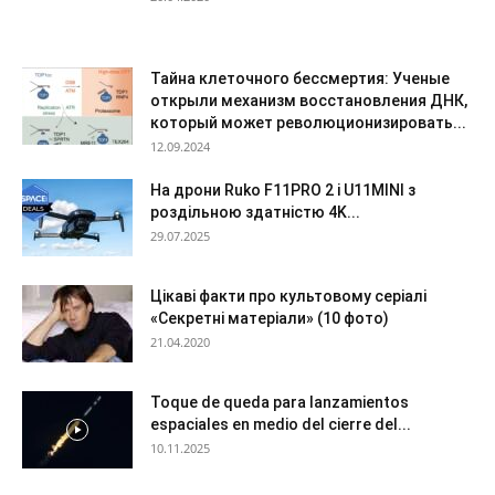
Тайна клеточного бессмертия: Ученые
открыли механизм восстановления ДНК,
который может революционизировать...
12.09.2024
На дрони Ruko F11PRO 2 і U11MINI з
роздільною здатністю 4K...
29.07.2025
Цікаві факти про культовому серіалі
«Секретні матеріали» (10 фото)
21.04.2020
Toque de queda para lanzamientos
espaciales en medio del cierre del...
10.11.2025