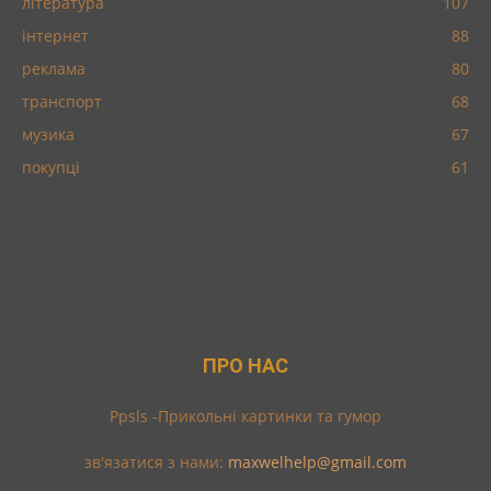
література
107
інтернет
88
реклама
80
транспорт
68
музика
67
покупці
61
ПРО НАС
Ppsls -Прикольні картинки та гумор
зв'язатися з нами:
maxwelhelp@gmail.com