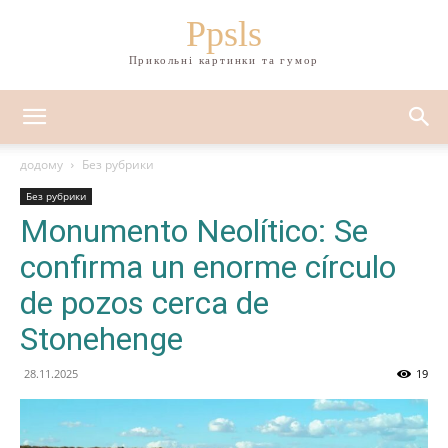
Ppsls
Прикольні картинки та гумор
додому
Без рубрики
Без рубрики
Monumento Neolítico: Se
confirma un enorme círculo
de pozos cerca de
Stonehenge
28.11.2025
19