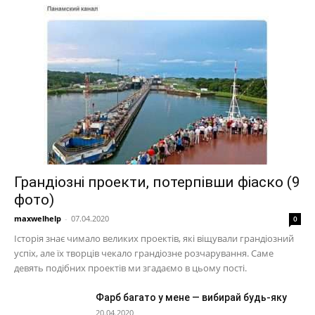
Грандіозні проекти, потерпівши фіаско (9
фото)
maxwelhelp
-
07.04.2020
0
Історія знає чимало великих проектів, які віщували грандіозний
успіх, але їх творців чекало грандіозне розчарування. Саме
девять подібних проектів ми згадаємо в цьому пості.
Фарб багато у мене — вибирай будь-яку
20.04.2020