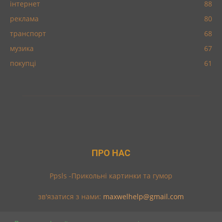
інтернет
88
реклама
80
транспорт
68
музика
67
покупці
61
ПРО НАС
Ppsls -Прикольні картинки та гумор
зв'язатися з нами:
maxwelhelp@gmail.com