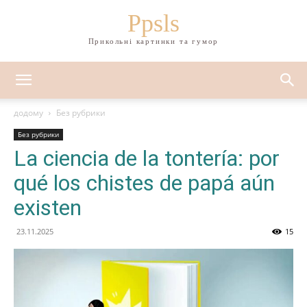
Ppsls
Прикольні картинки та гумор
додому
Без рубрики
Без рубрики
La ciencia de la tontería: por
qué los chistes de papá aún
existen
23.11.2025
15