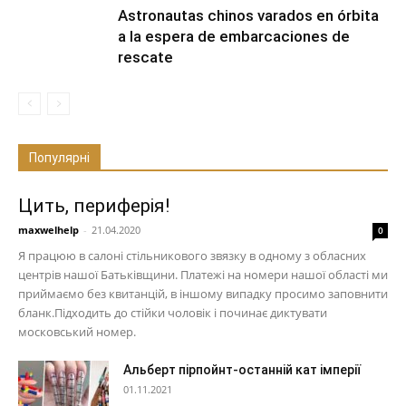
Astronautas chinos varados en órbita
a la espera de embarcaciones de
rescate
Популярні
Цить, периферія!
maxwelhelp
-
21.04.2020
0
Я працюю в салоні стільникового звязку в одному з обласних
центрів нашої Батьківщини. Платежі на номери нашої області ми
приймаємо без квитанцій, в іншому випадку просимо заповнити
бланк.Підходить до стійки чоловік і починає диктувати
московський номер.
Альберт пірпойнт-останній кат імперії
01.11.2021