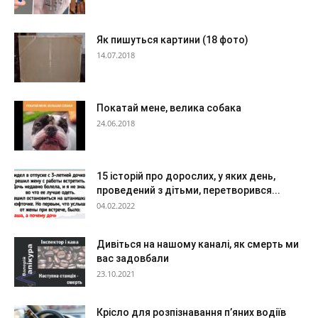
Як пишуться картини (18 фото)
14.07.2018
Покатай мене, велика собака
24.06.2018
15 історій про дорослих, у яких день,
проведений з дітьми, перетворився...
04.02.2022
Дивіться на нашому каналі, як смерть ми
вас задовбали
23.10.2021
Крісло для розпізнавання п’яних водіїв