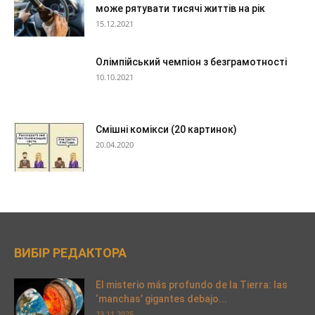
може рятувати тисячі життів на рік
15.12.2021
Олімпійський чемпіон з безграмотності
10.10.2021
Смішні комікси (20 картинок)
20.04.2020
ВИБІР РЕДАКТОРА
El misterio más profundo de la Tierra: las
‘manchas’ gigantes debajo...
23.11.2025