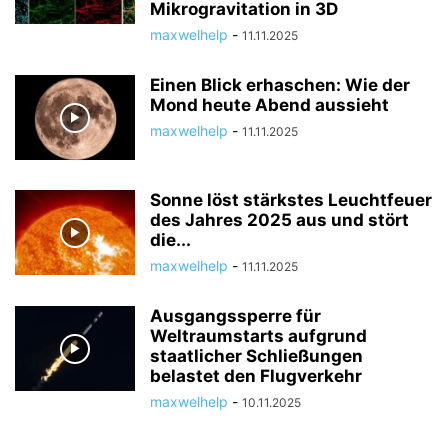
Mikrogravitation in 3D
maxwelhelp
-
11.11.2025
Einen Blick erhaschen: Wie der
Mond heute Abend aussieht
maxwelhelp
-
11.11.2025
Sonne löst stärkstes Leuchtfeuer
des Jahres 2025 aus und stört
die...
maxwelhelp
-
11.11.2025
Ausgangssperre für
Weltraumstarts aufgrund
staatlicher Schließungen
belastet den Flugverkehr
maxwelhelp
-
10.11.2025