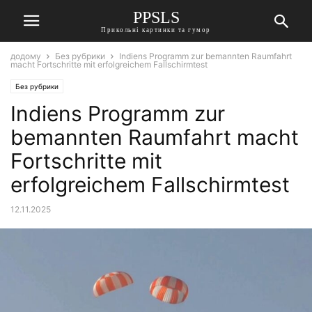
PPSLS
Прикольні картинки та гумор
додому
Без рубрики
Indiens Programm zur bemannten Raumfahrt
macht Fortschritte mit erfolgreichem Fallschirmtest
Без рубрики
Indiens Programm zur
bemannten Raumfahrt macht
Fortschritte mit
erfolgreichem Fallschirmtest
12.11.2025