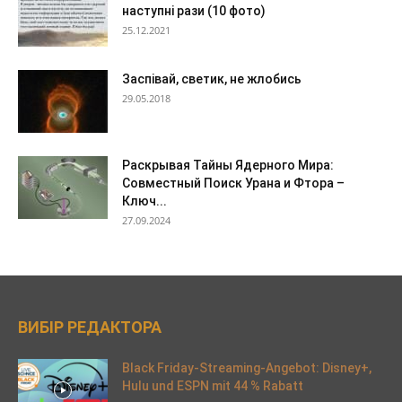
наступні рази (10 фото)
25.12.2021
Заспівай, светик, не жлобись
29.05.2018
Раскрывая Тайны Ядерного Мира:
Совместный Поиск Урана и Фтора –
Ключ...
27.09.2024
ВИБІР РЕДАКТОРА
Black Friday-Streaming-Angebot: Disney+,
Hulu und ESPN mit 44 % Rabatt