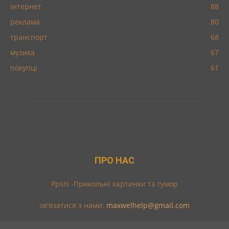
інтернет
88
реклама
80
транспорт
68
музика
67
покупці
61
ПРО НАС
Ppsls -Прикольні картинки та гумор
зв'язатися з нами:
maxwelhelp@gmail.com