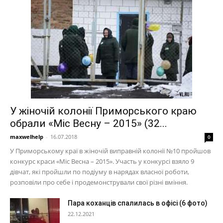
У жіночій колонії Приморського краю
обрали «Міс Весну – 2015» (32...
maxwelhelp
-
16.07.2018
0
У Приморському краї в жіночій виправній колонії №10 пройшов
конкурс краси «Міс Весна – 2015». Участь у конкурсі взяло 9
дівчат, які пройшли по подіуму в нарядах власної роботи,
розповіли про себе і продемонстрували свої різні вміння.
Пара коханців спалилась в офісі (6 фото)
22.12.2021