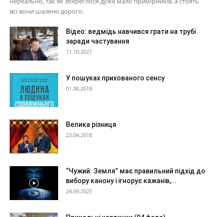
нереально, так як збереглося дуже мало примірників, а стоять
всі вони шалено дорого.
Відео: ведмідь навчився грати на трубі
заради частування
11.10.2021
У пошуках прихованого сенсу
01.06.2018
Велика різниця
23.04.2018
“Чужий: Земля” має правильний підхід до
вибору канону і ігнорує кажанів,...
24.09.2025