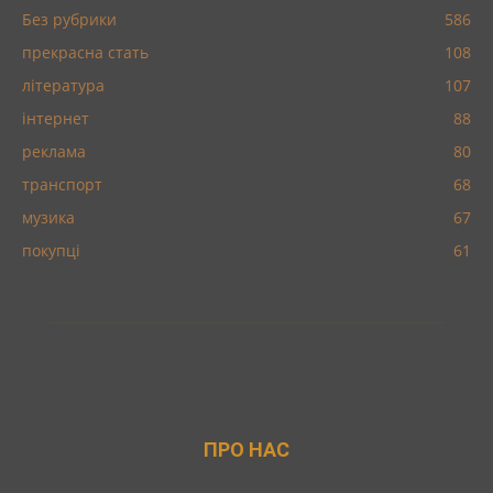
Без рубрики
586
прекрасна стать
108
література
107
інтернет
88
реклама
80
транспорт
68
музика
67
покупці
61
ПРО НАС