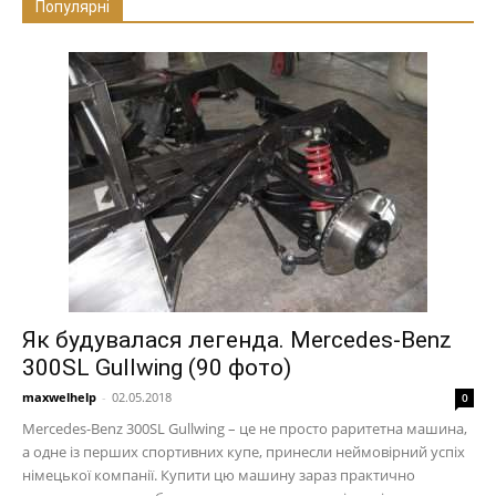
Популярні
Як будувалася легенда. Mercedes-Benz
300SL Gullwing (90 фото)
maxwelhelp
-
02.05.2018
0
Mercedes-Benz 300SL Gullwing – це не просто раритетна машина,
а одне із перших спортивних купе, принесли неймовірний успіх
німецької компанії. Купити цю машину зараз практично