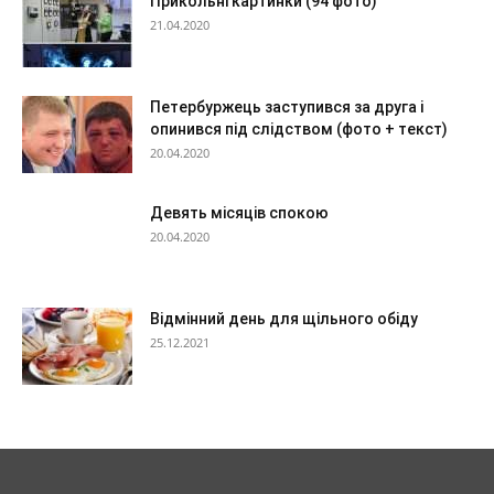
Прикольні картинки (94 фото)
21.04.2020
Петербуржець заступився за друга і
опинився під слідством (фото + текст)
20.04.2020
Девять місяців спокою
20.04.2020
Відмінний день для щільного обіду
25.12.2021