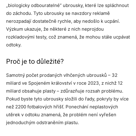
„biologicky odbouratelné“ ubrousky, které lze spláchnout
do záchodu. Tyto ubrousky se navzdory reklamě
nerozpadají dostatečně rychle, aby nedošlo k ucpání.
Výzkum ukazuje, že některé z nich neprojdou
rozkladovými testy, což znamená, že mohou stále ucpávat
odtoky.
Proč je to důležité?
Samotný počet prodaných vlhčených ubrousků – 32
miliard ve Spojeném království v roce 2023, z nichž 12
miliard obsahuje plasty – zdůrazňuje rozsah problému.
Pokud byste tyto ubrousky složili do řady, pokryly by více
než 2200 fotbalových hřišť. Ponechání neplastových
utěrek v odtoku znamená, že problém není vyřešen
jednoduchým odstraněním plastu.