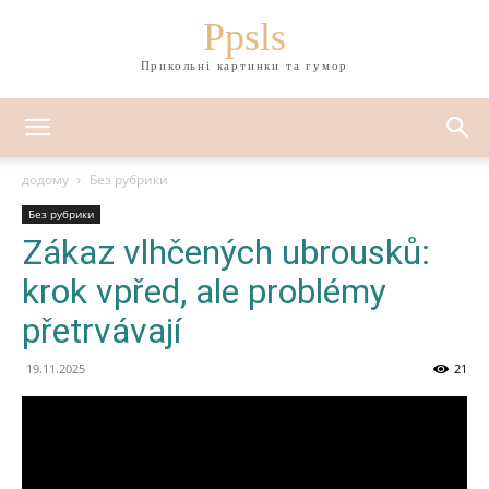
Ppsls
Прикольні картинки та гумор
додому
Без рубрики
Без рубрики
Zákaz vlhčených ubrousků:
krok vpřed, ale problémy
přetrvávají
19.11.2025
21