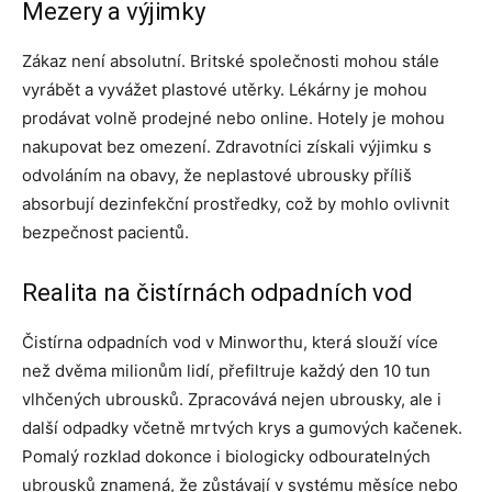
Mezery a výjimky
Zákaz není absolutní. Britské společnosti mohou stále
vyrábět a vyvážet plastové utěrky. Lékárny je mohou
prodávat volně prodejné nebo online. Hotely je mohou
nakupovat bez omezení. Zdravotníci získali výjimku s
odvoláním na obavy, že neplastové ubrousky příliš
absorbují dezinfekční prostředky, což by mohlo ovlivnit
bezpečnost pacientů.
Realita na čistírnách odpadních vod
Čistírna odpadních vod v Minworthu, která slouží více
než dvěma milionům lidí, přefiltruje každý den 10 tun
vlhčených ubrousků. Zpracovává nejen ubrousky, ale i
další odpadky včetně mrtvých krys a gumových kačenek.
Pomalý rozklad dokonce i biologicky odbouratelných
ubrousků znamená, že zůstávají v systému měsíce nebo