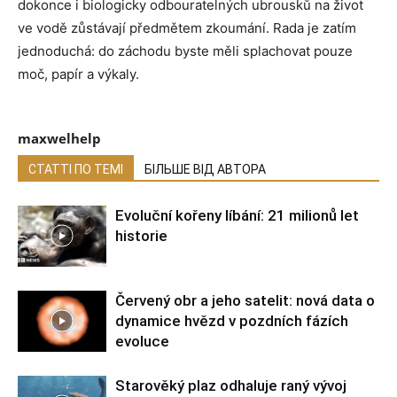
dokonce i biologicky odbouratelných ubrousků na život
ve vodě zůstávají předmětem zkoumání. Rada je zatím
jednoduchá: do záchodu byste měli splachovat pouze
moč, papír a výkaly.
maxwelhelp
СТАТТІ ПО ТЕМІ
БІЛЬШЕ ВІД АВТОРА
Evoluční kořeny líbání: 21 milionů let
historie
Červený obr a jeho satelit: nová data o
dynamice hvězd v pozdních fázích
evoluce
Starověký plaz odhaluje raný vývoj