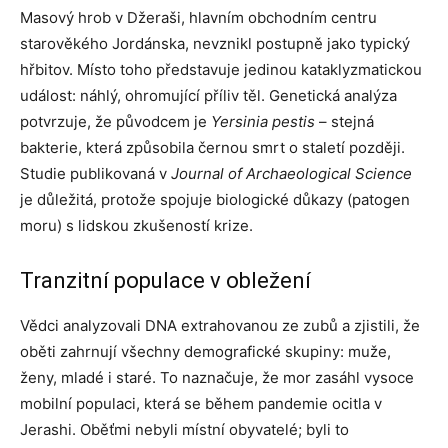
Masový hrob v Džeraši, hlavním obchodním centru
starověkého Jordánska, nevznikl postupně jako typický
hřbitov. Místo toho představuje jedinou kataklyzmatickou
událost: náhlý, ohromující příliv těl. Genetická analýza
potvrzuje, že původcem je
Yersinia pestis
– stejná
bakterie, která způsobila černou smrt o staletí později.
Studie publikovaná v
Journal of Archaeological Science
je důležitá, protože spojuje biologické důkazy (patogen
moru) s lidskou zkušeností krize.
Tranzitní populace v obležení
Vědci analyzovali DNA extrahovanou ze zubů a zjistili, že
oběti zahrnují všechny demografické skupiny: muže,
ženy, mladé i staré. To naznačuje, že mor zasáhl vysoce
mobilní populaci, která se během pandemie ocitla v
Jerashi. Oběťmi nebyli místní obyvatelé; byli to