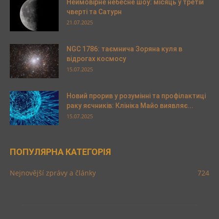
Неймовірне небесне шоу: місяць у третій
чверті та Сатурн
21.07.2025
NGC 1786: таємнича Зоряна куля в
відрогах космосу
15.07.2025
Новий прорив у розумінні та профілактиці
раку яєчників: Клініка Майо виявляє...
15.07.2025
ПОПУЛЯРНА КАТЕГОРІЯ
Nejnovější zprávy a články
724