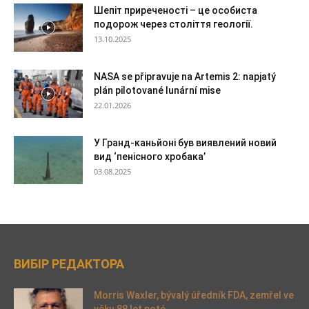
Шепіт приреченості – це особиста
подорож через століття геології.
13.10.2025
NASA se připravuje na Artemis 2: napjatý
plán pilotované lunární mise
22.01.2026
У Гранд-каньйоні був виявлений новий
вид ‘пенісного хробака’
03.08.2025
ВИБІР РЕДАКТОРА
Morris Waxler, bývalý úředník FDA, zemřel ve
věku 88 let poté,...