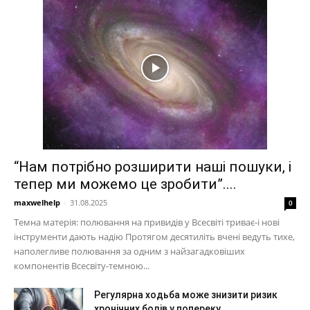
“Нам потрібно розширити наші пошуки, і
тепер ми можемо це зробити”....
maxwelhelp
-
31.08.2025
0
Темна матерія: полювання на привидів у Всесвіті триває-і нові
інструменти дають надію Протягом десятиліть вчені ведуть тихе,
наполегливе полювання за одним з найзагадковіших
компонентів Всесвіту-темною...
Регулярна ходьба може знизити ризик
хронічних болів у попереку