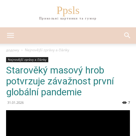
Ppsls
Прикольні картинки та гумор
додому
Nejnovější zprávy a články
Nejnovější zprávy a články
Starověký masový hrob
potvrzuje závažnost první
globální pandemie
31.01.2026
7