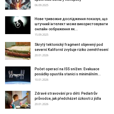
06.09.2025
Нове тривожне дослідження показує, що
штучний інтелект може використовувати
онлайн-зображення як...
15.09.2025
Skrytý tektonický fragment objevený pod
severní Kalifornií zvyšuje riziko zemětřesení
20.01.2026
Počet operací na ISS snížen: Evakuace
posádky opustila stanici s minimálním...
10.01.2026
Zdravé stravování pro děti: Pediatrův
průvodce, jak předcházet úzkosti z jídla
20.01.2026