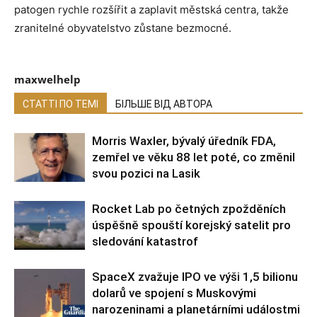
patogen rychle rozšířit a zaplavit městská centra, takže
zranitelné obyvatelstvo zůstane bezmocné.
maxwelhelp
СТАТТІ ПО ТЕМІ
БІЛЬШЕ ВІД АВТОРА
Morris Waxler, bývalý úředník FDA,
zemřel ve věku 88 let poté, co změnil
svou pozici na Lasik
Rocket Lab po četných zpožděních
úspěšně spouští korejský satelit pro
sledování katastrof
SpaceX zvažuje IPO ve výši 1,5 bilionu
dolarů ve spojení s Muskovými
narozeninami a planetárními událostmi