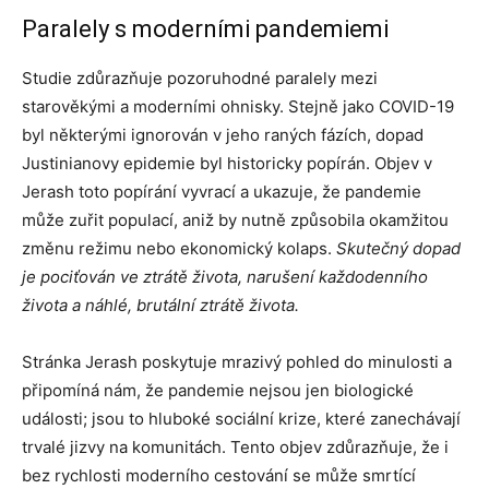
Paralely s moderními pandemiemi
Studie zdůrazňuje pozoruhodné paralely mezi
starověkými a moderními ohnisky. Stejně jako COVID-19
byl některými ignorován v jeho raných fázích, dopad
Justinianovy epidemie byl historicky popírán. Objev v
Jerash toto popírání vyvrací a ukazuje, že pandemie
může zuřit populací, aniž by nutně způsobila okamžitou
změnu režimu nebo ekonomický kolaps.
Skutečný dopad
je pociťován ve ztrátě života, narušení každodenního
života a náhlé, brutální ztrátě života.
Stránka Jerash poskytuje mrazivý pohled do minulosti a
připomíná nám, že pandemie nejsou jen biologické
události; jsou to hluboké sociální krize, které zanechávají
trvalé jizvy na komunitách. Tento objev zdůrazňuje, že i
bez rychlosti moderního cestování se může smrtící