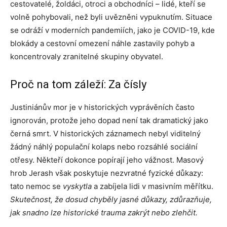
cestovatelé, žoldáci, otroci a obchodníci – lidé, kteří se
volně pohybovali, než byli uvězněni vypuknutím. Situace
se odráží v moderních pandemiích, jako je COVID-19, kde
blokády a cestovní omezení náhle zastavily pohyb a
koncentrovaly zranitelné skupiny obyvatel.
Proč na tom záleží: Za čísly
Justiniánův mor je v historických vyprávěních často
ignorován, protože jeho dopad není tak dramatický jako
černá smrt. V historických záznamech nebyl viditelný
žádný náhlý populační kolaps nebo rozsáhlé sociální
otřesy. Někteří dokonce popírají jeho vážnost. Masový
hrob Jerash však poskytuje nezvratné fyzické důkazy:
tato nemoc se
vyskytla
a zabíjela lidi v masivním měřítku.
Skutečnost, že dosud chyběly jasné důkazy, zdůrazňuje,
jak snadno lze historické trauma zakrýt nebo zlehčit.