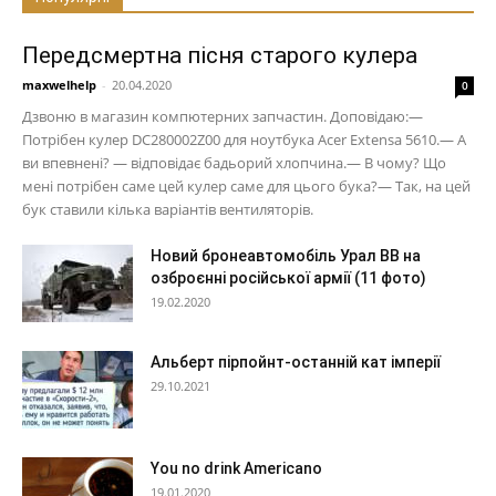
Передсмертна пісня старого кулера
maxwelhelp
-
20.04.2020
0
Дзвоню в магазин компютерних запчастин. Доповідаю:—
Потрібен кулер DC280002Z00 для ноутбука Acer Extensa 5610.— А
ви впевнені? — відповідає бадьорий хлопчина.— В чому? Що
мені потрібен саме цей кулер саме для цього бука?— Так, на цей
бук ставили кілька варіантів вентиляторів.
Новий бронеавтомобіль Урал ВВ на
озброєнні російської армії (11 фото)
19.02.2020
Альберт пірпойнт-останній кат імперії
29.10.2021
You no drink Americano
19.01.2020