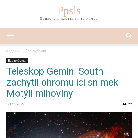
Ppsls
Прикольні картинки та гумор
додому
Без рубрики
Без рубрики
Teleskop Gemini South
zachytil ohromující snímek
Motýlí mlhoviny
29.11.2025
22