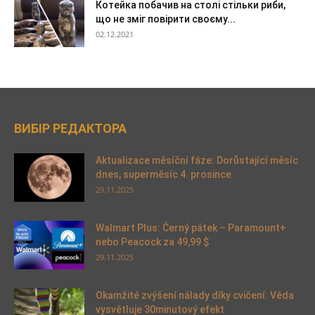
Котейка побачив на столі стільки риби,
що не зміг повірити своєму...
02.12.2021
ВИБІР РЕДАКТОРА
Aktualizace měsíční fáze: Dorůstající měsíc
dnes, superměsíc 4. prosince
29.11.2025
Walmart Plus: Černý pátek – Paramount+
nebo Peacock za 49,99 $
29.11.2025
Okamžité zvýšení nálady díky cvičení: Věda
vysvětluje 30minutový efekt