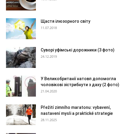
Щастя ілюзорного світу
11.07.2018
Суворі уфімські дорожники (3 фото)
24.12.2019
У Великобританії натовп допомогла
чоловікові зістрибнути з даху (2 фото)
21.04.2020
Přežití zimního maratonu: vybavení,
nastavení mysli a praktické strategie
28.11.2025