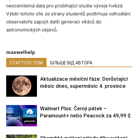
neocenitelná data pro probíhající studie vývoje hvězd.
Výběr tohoto cíle ze strany studentů podtrhuje odhodlání
observatoře zapojit další generaci vědců do
astronomických objevů.
maxwelhelp
СТАТТІ ПО ТЕМІ
БІЛЬШЕ ВІД АВТОРА
Aktualizace měsíční fáze: Dorůstající
měsíc dnes, superměsíc 4. prosince
Walmart Plus: Černý pátek –
Paramount+ nebo Peacock za 49,99 $
Okamžité zvýšení nálady díky cvičení: