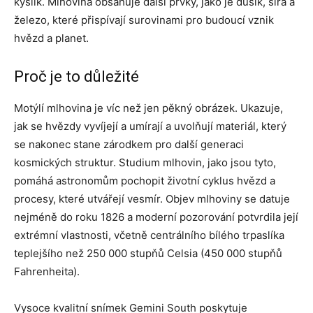
kyslík. Mlhovina obsahuje další prvky, jako je dusík, síra a
železo, které přispívají surovinami pro budoucí vznik
hvězd a planet.
Proč je to důležité
Motýlí mlhovina je víc než jen pěkný obrázek. Ukazuje,
jak se hvězdy vyvíjejí a umírají a uvolňují materiál, který
se nakonec stane zárodkem pro další generaci
kosmických struktur. Studium mlhovin, jako jsou tyto,
pomáhá astronomům pochopit životní cyklus hvězd a
procesy, které utvářejí vesmír. Objev mlhoviny se datuje
nejméně do roku 1826 a moderní pozorování potvrdila její
extrémní vlastnosti, včetně centrálního bílého trpaslíka
teplejšího než 250 000 stupňů Celsia (450 000 stupňů
Fahrenheita).
Vysoce kvalitní snímek Gemini South poskytuje