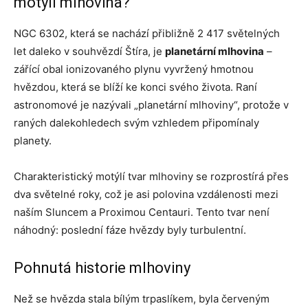
motýlí mlhovina?
NGC 6302, která se nachází přibližně 2 417 světelných
let daleko v souhvězdí Štíra, je
planetární mlhovina
–
zářící obal ionizovaného plynu vyvržený hmotnou
hvězdou, která se blíží ke konci svého života. Raní
astronomové je nazývali „planetární mlhoviny“, protože v
raných dalekohledech svým vzhledem připomínaly
planety.
Charakteristický motýlí tvar mlhoviny se rozprostírá přes
dva světelné roky, což je asi polovina vzdálenosti mezi
naším Sluncem a Proximou Centauri. Tento tvar není
náhodný: poslední fáze hvězdy byly turbulentní.
Pohnutá historie mlhoviny
Než se hvězda stala bílým trpaslíkem, byla červeným