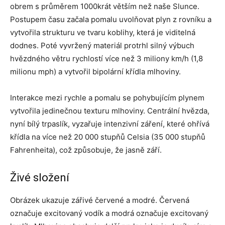
obrem s průměrem 1000krát větším než naše Slunce.
Postupem času začala pomalu uvolňovat plyn z rovníku a
vytvořila strukturu ve tvaru koblihy, která je viditelná
dodnes. Poté vyvržený materiál protrhl silný výbuch
hvězdného větru rychlostí více než 3 miliony km/h (1,8
milionu mph) a vytvořil bipolární křídla mlhoviny.
Interakce mezi rychle a pomalu se pohybujícím plynem
vytvořila jedinečnou texturu mlhoviny. Centrální hvězda,
nyní bílý trpaslík, vyzařuje intenzivní záření, které ohřívá
křídla na více než 20 000 stupňů Celsia (35 000 stupňů
Fahrenheita), což způsobuje, že jasně září.
Živé složení
Obrázek ukazuje zářivé červené a modré. Červená
označuje excitovaný vodík a modrá označuje excitovaný