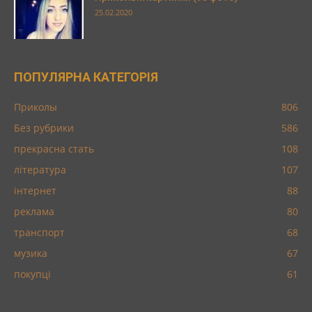
25.02.2020
ПОПУЛЯРНА КАТЕГОРІЯ
Приколы
806
Без рубрики
586
прекрасна стать
108
література
107
інтернет
88
реклама
80
транспорт
68
музика
67
покупці
61