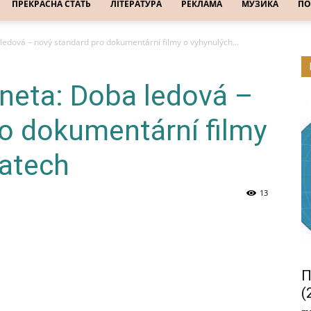
ПРЕКРАСНА СТАТЬ
ЛІТЕРАТУРА
РЕКЛАМА
МУЗИКА
ПО
 ledová – nový standard pro dokumentární filmy o vyhynulých...
aneta: Doba ledová –
o dokumentární filmy
řatech
13
П
(