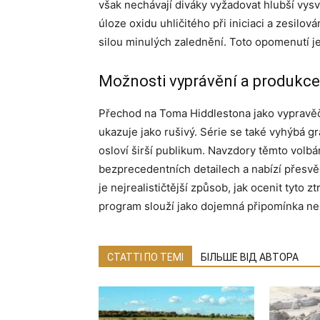
však nechávají diváky vyžadovat hlubší vysv
úloze oxidu uhličitého při iniciaci a zesilová
silou minulých zalednění. Toto opomenutí j
Možnosti vyprávění a produkce
Přechod na Toma Hiddlestona jako vypravěč
ukazuje jako rušivý. Série se také vyhýbá 
osloví širší publikum. Navzdory těmto volb
bezprecedentních detailech a nabízí přesvěd
je nejrealističtější způsob, jak ocenit tyto 
program slouží jako dojemná připomínka ne
СТАТТІ ПО ТЕМІ
БІЛЬШЕ ВІД АВТОРА