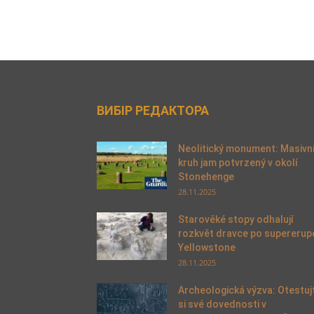
ВИБІР РЕДАКТОРА
Neolitický monument: Masivn
kruh jam potvrzený v okolí
Stonehenge
28.11.2025
Starověké stopy odhalují
rozkvět dravce po supererup
Yellowstone
28.11.2025
Archeologická výzva: Otestuj
si své dovednosti v