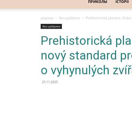
ПРИКОЛЫ
ІСТОРІЇ
додому
Без рубрики
Prehistorická planeta: Doba
Без рубрики
Prehistorická pl
nový standard pr
o vyhynulých zví
23.11.2025