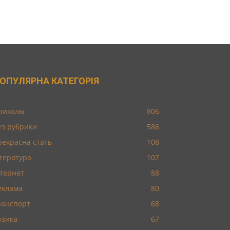
ОПУЛЯРНА КАТЕГОРІЯ
риколы
806
ез рубрики
586
рекрасна стать
108
ітература
107
нтернет
88
еклама
80
ранспорт
68
узика
67