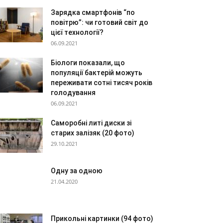
Зарядка смартфонів “по
повітрю”: чи готовий світ до
цієї технології?
06.09.2021
Біологи показали, що
популяції бактерій можуть
переживати сотні тисяч років
голодування
06.09.2021
Саморобні литі диски зі
старих залізяк (20 фото)
29.10.2021
Одну за одною
21.04.2020
Прикольні картинки (94 фото)