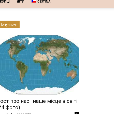
КУПЦІ
ДІТИ
ČEŠTINA
Популярні
ост про нас і наше місце в світі
24 фото)