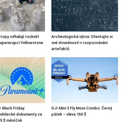
topy odhalují rozkvět
Archeologická výzva: Otestujte si
upererupci Yellowstone
své dovednosti v rozpoznávání
artefaktů
Black Friday:
DJI Mini 3 Fly More Combo: Černý
 vědecké dokumenty za
pátek – sleva 150 $
99 $ měsíčně