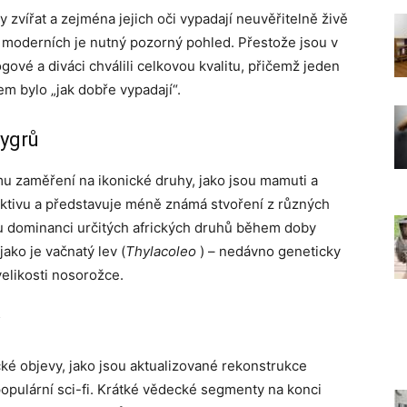
zvířat a zejména jejich oči vypadají neuvěřitelně živě
od moderních je nutný pozorný pohled. Přestože jsou v
vé a diváci chválili celkovou kvalitu, přičemž jeden
m bylo „jak dobře vypadají“.
ygrů
 zaměření na ikonické druhy, jako jsou mamuti a
pektivu a představuje méně známá stvoření z různých
 dominanci určitých afrických druhů během doby
ako je vačnatý lev (
Thylacoleo
) – nedávno geneticky
elikosti nosorožce.
ké objevy, jako jsou aktualizované rekonstrukce
 populární sci-fi. Krátké vědecké segmenty na konci