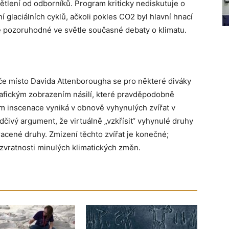
ětlení od odborníků. Program kriticky nediskutuje o
ní glaciálních cyklů, ačkoli pokles CO2 byl hlavní hnací
e pozoruhodné ve světle současné debaty o klimatu.
e místo Davida Attenborougha se pro některé diváky
grafickým zobrazením násilí, které pravděpodobně
ám inscenace vyniká v obnově vyhynulých zvířat v
čivý argument, že virtuálně „vzkřísit“ vyhynulé druhy
ztracené druhy. Zmizení těchto zvířat je konečné;
zvratnosti minulých klimatických změn.