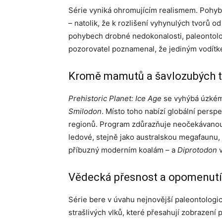
Série vyniká ohromujícím realismem. Pohyby 
– natolik, že k rozlišení vyhynulých tvorů 
pohybech drobné nedokonalosti, paleontologo
pozorovatel poznamenal, že jediným vodítke
Kromě mamutů a šavlozubých t
Prehistoric Planet: Ice Age
se vyhýbá úzkému
Smilodon
. Místo toho nabízí globální pers
regionů. Program zdůrazňuje neočekávanou
ledové, stejně jako australskou megafaunu, j
příbuzný moderním koalám – a
Diprotodon
v
Vědecká přesnost a opomenutí
Série bere v úvahu nejnovější paleontologic
strašlivých vlků, které přesahují zobrazení