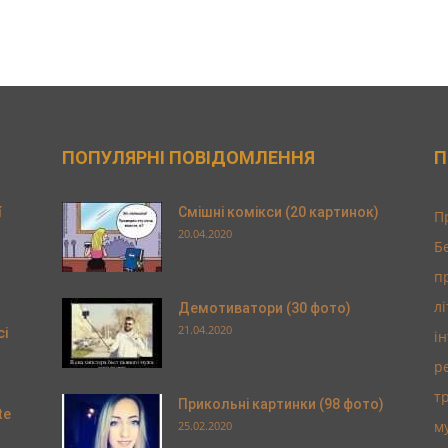
ПОПУЛЯРНІ ПОВІДОМЛЕННЯ
П
í
Смішні комікси (20 картинок)
П
20.04.2020
Б
п
л
Демотиватори (30 фото)
21.04.2020
ci
і
р
т
Прикольні картинки (98 фото)
te
м
25.02.2020