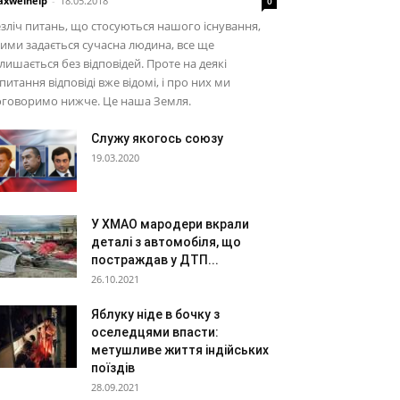
xwelhelp
-
18.05.2018
0
зліч питань, що стосуються нашого існування,
ими задається сучасна людина, все ще
лишається без відповідей. Проте на деякі
питання відповіді вже відомі, і про них ми
оговоримо нижче. Це наша Земля.
Служу якогось союзу
19.03.2020
У ХМАО мародери вкрали
деталі з автомобіля, що
постраждав у ДТП...
26.10.2021
Яблуку ніде в бочку з
оселедцями впасти:
метушливе життя індійських
поїздів
28.09.2021