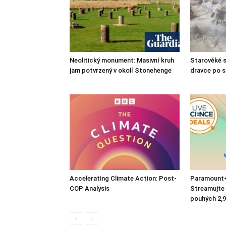
Neolitický monument: Masivní kruh
Starověké s
jam potvrzený v okolí Stonehenge
dravce po s
Accelerating Climate Action: Post-
Paramount+ 
COP Analysis
Streamujte
pouhých 2,