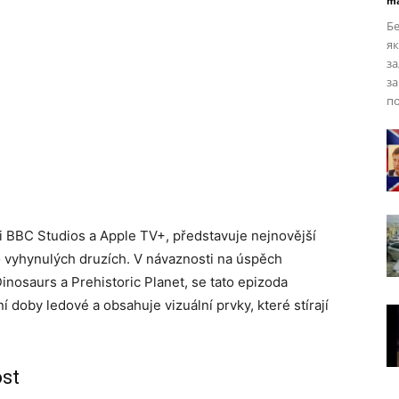
ma
Бе
як
за
за
п
zi BBC Studios a Apple TV+, představuje nejnovější
 vyhynulých druzích. V návaznosti na úspěch
inosaurs a Prehistoric Planet, se tato epizoda
doby ledové a obsahuje vizuální prvky, které stírají
ost