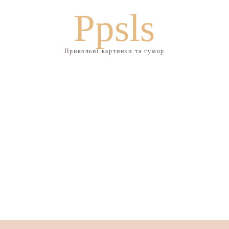
Ppsls
Прикольні картинки та гумор